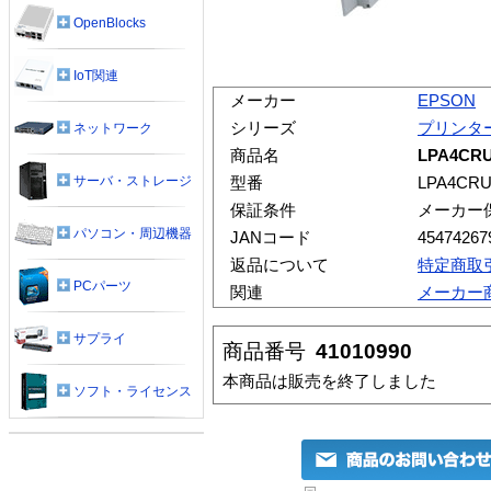
OpenBlocks
IoT関連
メーカー
EPSON
シリーズ
プリンタ
ネットワーク
商品名
LPA4C
サーバ・ストレージ
型番
LPA4CRU
保証条件
メーカー
パソコン・周辺機器
JANコード
45474267
返品について
特定商取
PCパーツ
関連
メーカー
サプライ
商品番号
41010990
本商品は販売を終了しました
ソフト・ライセンス