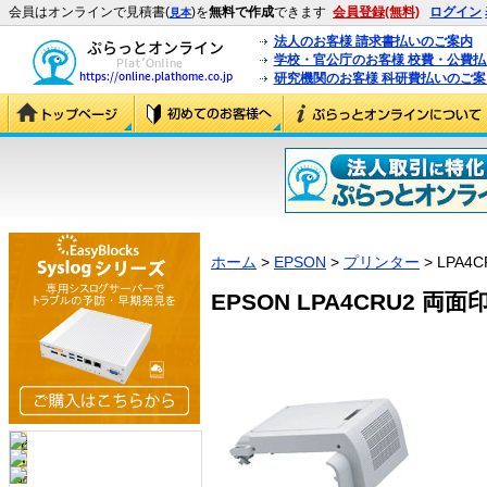
会員はオンラインで見積書(
)を
無料で作成
できます
会員登録(無料)
ログイン
見本
法人のお客様 請求書払いのご案内
学校・官公庁のお客様 校費・公費
研究機関のお客様 科研費払いのご案
ホーム
>
EPSON
>
プリンター
> LPA4C
EPSON LPA4CRU2 両面