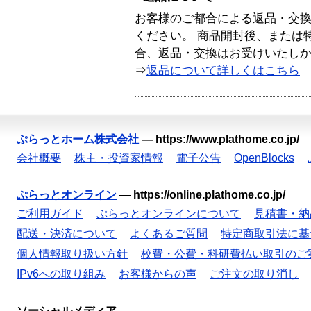
お客様のご都合による返品・交
ください。 商品開封後、または
合、返品・交換はお受けいたし
⇒
返品について詳しくはこちら
ぷらっとホーム株式会社
—
https://www.plathome.co.jp/
会社概要
株主・投資家情報
電子公告
OpenBlocks
ぷらっとオンライン
—
https://online.plathome.co.jp/
ご利用ガイド
ぷらっとオンラインについて
見積書・納
配送・決済について
よくあるご質問
特定商取引法に基
個人情報取り扱い方針
校費・公費・科研費払い取引のご
IPv6への取り組み
お客様からの声
ご注文の取り消し
ソーシャルメディア