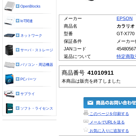
OpenBlocks
メーカー
EPSON
IoT関連
商品名
カラリオ・
型番
GT-X770
ネットワーク
保証条件
メーカー
JANコード
45480567
サーバ・ストレージ
返品について
特定商取
パソコン・周辺機器
商品番号
41010911
PCパーツ
本商品は販売を終了しました
サプライ
ソフト・ライセンス
このページを印刷する
メールでURLを送る
お気に入りに追加する