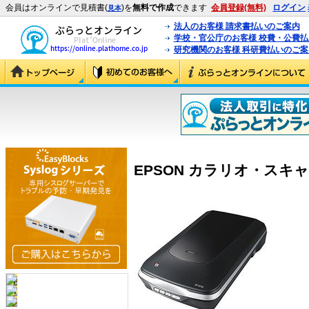
会員はオンラインで見積書(
)を
無料で作成
できます
会員登録(無料)
ログイン
見本
法人のお客様 請求書払いのご案内
学校・官公庁のお客様 校費・公費
研究機関のお客様 科研費払いのご案
EPSON カラリオ・スキャナ G