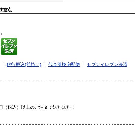
注意点
す。
｜
銀行振込(前払い)
｜
代金引換宅配便
｜
セブンイレブン決済
00円（税込）以上のご注文で送料無料！