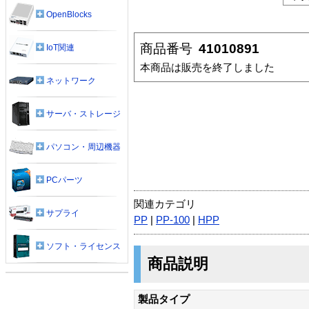
OpenBlocks
商品番号
41010891
IoT関連
本商品は販売を終了しました
ネットワーク
サーバ・ストレージ
パソコン・周辺機器
PCパーツ
関連カテゴリ
サプライ
PP
|
PP-100
|
HPP
ソフト・ライセンス
商品説明
製品タイプ