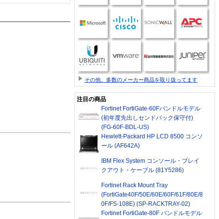
その他、多数のメーカー商品を取り扱ってます
注目の商品
Fortinet FortiGate-60Fバンドルモデル
(初年度先出しセンドバック保守付)
(FG-60F-BDL-US)
Hewlett-Packard HP LCD 8500 コンソ
ール (AF642A)
IBM Flex System コンソール・ブレイ
クアウト・ケーブル (81Y5286)
Fortinet Rack Mount Tray
(FortiGate40F/50E/60E/60F/61F/80E/8
0F/FS-108E) (SP-RACKTRAY-02)
Fortinet FortiGate-80F バンドルモデル