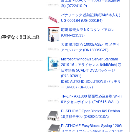
富士通 POS-Cサーマルロール紙(高保
存) (0722410-P)
パナソニック 感熱記録紙B4(6本入り)
UG-0001B4 (UG-0001B4)
応研 販売大臣 NX スタンドアロン
(OKN-423533)
の事情なく8日以上経
大電 環境対応 1000BASE-T/X メディ
アコンバータ (DN1800SG2E)
Microsoft Windows Server Standard
2019 16コアライセンス 64bitWin対応
日本語版 5CAL付 DVDパッケージ
(P73-07691)
IDEC AUTO-ID SOLUTIONS バッテリ
ー BP-007 (BP-007)
TP-Link AX1800 壁面埋め込み型 Wi-Fi
6アクセスポイント (EAP615-WALL)
PLAT'HOME OpenBlocks IX9 Debian
10搭載モデル (OBSIX9/D10A)
PLAT'HOME EasyBlocks Syslog 120G
サブスクリプション(保守サービス) 1年