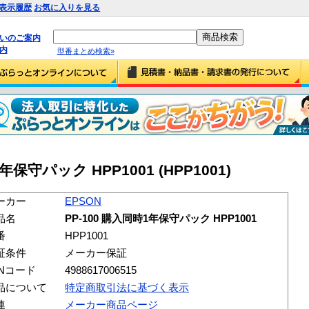
表示履歴
お気に入りを見る
払いのご案内
内
型番まとめ検索»
年保守パック HPP1001 (HPP1001)
ーカー
EPSON
品名
PP-100 購入同時1年保守パック HPP1001
番
HPP1001
証条件
メーカー保証
ANコード
4988617006515
品について
特定商取引法に基づく表示
連
メーカー商品ページ