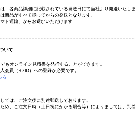
ては、各商品詳細に記載されている発送日にて当社より発送いたし
送は商品がすべて揃ってからの発送となります。
ヤマト運輸」からお選びいただけます
ついて
つでもオンライン見積書を発行することができます。
会員（BizID）への登録が必要です。
ちら
ましては、ご注文後に別途郵送しております。
のため、ご注文日時（土日祝にかかる場合等）によりましては、到