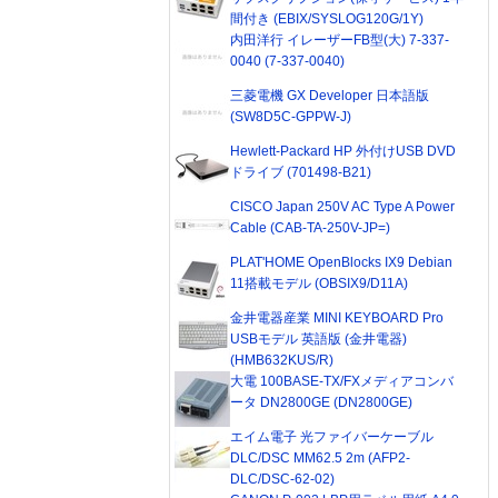
間付き (EBIX/SYSLOG120G/1Y)
内田洋行 イレーザーFB型(大) 7-337-
0040 (7-337-0040)
三菱電機 GX Developer 日本語版
(SW8D5C-GPPW-J)
Hewlett-Packard HP 外付けUSB DVD
ドライブ (701498-B21)
CISCO Japan 250V AC Type A Power
Cable (CAB-TA-250V-JP=)
PLAT'HOME OpenBlocks IX9 Debian
11搭載モデル (OBSIX9/D11A)
金井電器産業 MINI KEYBOARD Pro
USBモデル 英語版 (金井電器)
(HMB632KUS/R)
大電 100BASE-TX/FXメディアコンバ
ータ DN2800GE (DN2800GE)
エイム電子 光ファイバーケーブル
DLC/DSC MM62.5 2m (AFP2-
DLC/DSC-62-02)