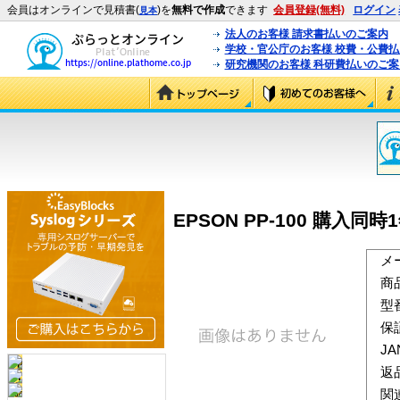
会員はオンラインで見積書(
)を
無料で作成
できます
会員登録(無料)
ログイン
見本
法人のお客様 請求書払いのご案内
学校・官公庁のお客様 校費・公費
研究機関のお客様 科研費払いのご案
EPSON PP-100 購入同時1
メ
商
型
保
J
返
関