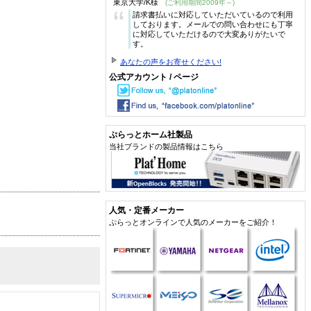
東京大学/K様
(ご利用期間2009年～)
“
請求書払いに対応していただいているので利用
しております。メールでの問い合わせにも丁寧
に対応していただけるので大変ありがたいで
す。
あなたの声をお寄せください!
公式アカウント / ページ
ぷらっとホーム社製品
当社ブランドの製品情報はこちら
人気・定番メーカー
ぷらっとオンラインで人気のメーカーをご紹介！