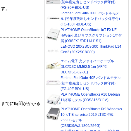
(初年度先出しセンドバック保守付)
(FG-80F-BDL-US)
ます。
Fortinet FortiGate-100F バンドルモデ
ル (初年度先出しセンドバック保守付)
(FG-100F-BDL-US)
PLAT'HOME OpenBlocks IoT FX1/E
H/W保守及びサブスクリプション1年付
属 (OBSFX1/E/D11/H1S1)
LENOVO 20X2SC8G00 ThinkPad L14
Gen2 (20X2SC8G00)
エイム電子 光ファイバーケーブル
DLC/DSC MM62.5 1m (AFP2-
DLC/DSC-62-01)
Fortinet FortiGate-40F バンドルモデル
(初年度先出しセンドバック保守付)
(FG-40F-BDL-US)
PLAT'HOME OpenBlocks A16 Debian
11搭載モデル (OBSA16/D11A)
着までに時間がかかる
PLAT'HOME OpenBlocks IX9 Windows
10 IoT Enterprise 2019 LTSC搭載
256GBモデル
(OBSIX9/W/L1809/256G)