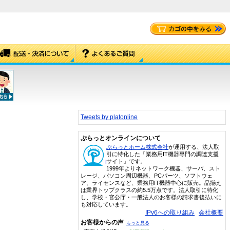
Tweets by platonline
ぷらっとオンラインについて
ぷらっとホーム株式会社
が運用する、法人取
引に特化した「業務用IT機器専門の調達支援
サイト」です。
1999年よりネットワーク機器、サーバ、スト
レージ、パソコン周辺機器、PCパーツ、ソフトウェ
ア、ライセンスなど、業務用IT機器中心に販売。品揃え
は業界トップクラスの約5.5万点です。法人取引に特化
し、学校・官公庁・一般法人のお客様の請求書後払いに
も対応しています。
IPv6への取り組み
会社概要
お客様からの声
もっと見る