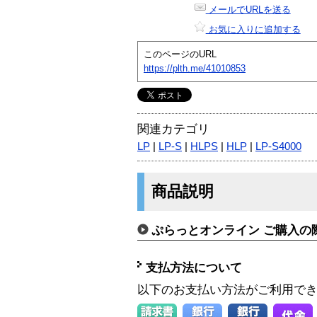
メールでURLを送る
お気に入りに追加する
このページのURL
https://plth.me/41010853
関連カテゴリ
LP
|
LP-S
|
HLPS
|
HLP
|
LP-S4000
商品説明
ぷらっとオンライン ご購入の
支払方法について
以下のお支払い方法がご利用で