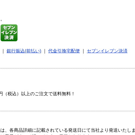
す。
｜
銀行振込(前払い)
｜
代金引換宅配便
｜
セブンイレブン決済
00円（税込）以上のご注文で送料無料！
ては、各商品詳細に記載されている発送日にて当社より発送いたし