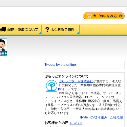
Tweets by platonline
ぷらっとオンラインについて
ぷらっとホーム株式会社
が運用する、法人取
引に特化した「業務用IT機器専門の調達支援
サイト」です。
1999年よりネットワーク機器、サーバ、スト
レージ、パソコン周辺機器、PCパーツ、ソフトウェ
ア、ライセンスなど、業務用IT機器中心に販売。品揃え
は業界トップクラスの約5.5万点です。法人取引に特化
し、学校・官公庁・一般法人のお客様の請求書後払いに
も対応しています。
IPv6への取り組み
会社概要
お客様からの声
もっと見る