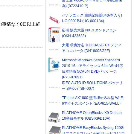
富士通 POS-Cサーマルロール紙(高保
存) (0722410-P)
パナソニック 感熱記録紙B4(6本入り)
UG-0001B4 (UG-0001B4)
の事情なく8日以上経
応研 販売大臣 NX スタンドアロン
(OKN-423533)
大電 環境対応 1000BASE-T/X メディ
アコンバータ (DN1800SG2E)
Microsoft Windows Server Standard
2019 16コアライセンス 64bitWin対応
日本語版 5CAL付 DVDパッケージ
(P73-07691)
IDEC AUTO-ID SOLUTIONS バッテリ
ー BP-007 (BP-007)
TP-Link AX1800 壁面埋め込み型 Wi-Fi
6アクセスポイント (EAP615-WALL)
PLAT'HOME OpenBlocks IX9 Debian
10搭載モデル (OBSIX9/D10A)
PLAT'HOME EasyBlocks Syslog 120G
サブスクリプション(保守サービス) 1年