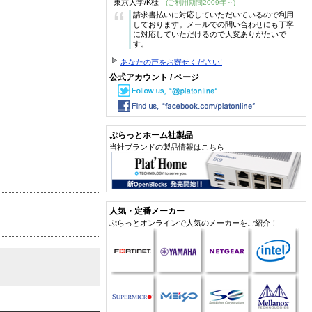
東京大学/K様
(ご利用期間2009年～)
“
請求書払いに対応していただいているので利用
しております。メールでの問い合わせにも丁寧
に対応していただけるので大変ありがたいで
す。
あなたの声をお寄せください!
公式アカウント / ページ
ぷらっとホーム社製品
当社ブランドの製品情報はこちら
人気・定番メーカー
ぷらっとオンラインで人気のメーカーをご紹介！