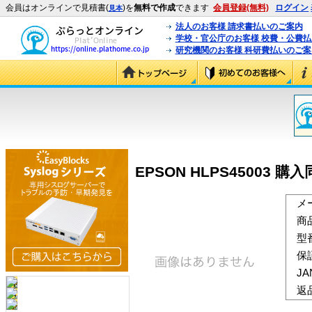
会員はオンラインで見積書(
)を
無料で作成
できます
会員登録(無料)
ログイン
見本
法人のお客様 請求書払いのご案内
学校・官公庁のお客様 校費・公費
研究機関のお客様 科研費払いのご案
EPSON HLPS45003 購
メ
商
型
保
J
返