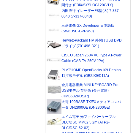
間付き (EBIX/SYSLOG120G/1Y)
内田洋行 イレーザーFB型(大) 7-337-
0040 (7-337-0040)
三菱電機 GX Developer 日本語版
(SW8D5C-GPPW-J)
Hewlett-Packard HP 外付けUSB DVD
ドライブ (701498-B21)
CISCO Japan 250V AC Type A Power
Cable (CAB-TA-250V-JP=)
PLAT'HOME OpenBlocks IX9 Debian
11搭載モデル (OBSIX9/D11A)
金井電器産業 MINI KEYBOARD Pro
USBモデル 英語版 (金井電器)
(HMB632KUS/R)
大電 100BASE-TX/FXメディアコンバ
ータ DN2800GE (DN2800GE)
エイム電子 光ファイバーケーブル
DLC/DSC MM62.5 2m (AFP2-
DLC/DSC-62-02)