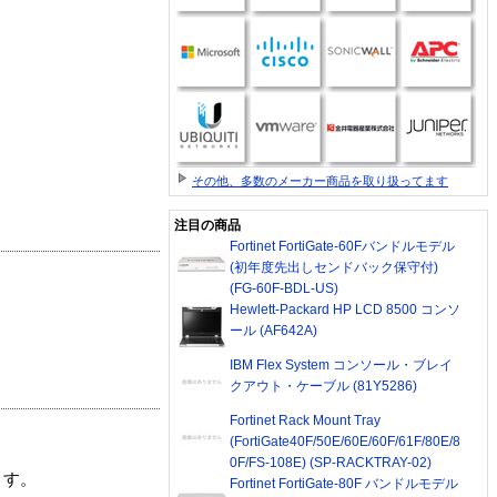
その他、多数のメーカー商品を取り扱ってます
注目の商品
Fortinet FortiGate-60Fバンドルモデル
(初年度先出しセンドバック保守付)
(FG-60F-BDL-US)
Hewlett-Packard HP LCD 8500 コンソ
ール (AF642A)
IBM Flex System コンソール・ブレイ
クアウト・ケーブル (81Y5286)
Fortinet Rack Mount Tray
(FortiGate40F/50E/60E/60F/61F/80E/8
0F/FS-108E) (SP-RACKTRAY-02)
ます。
Fortinet FortiGate-80F バンドルモデル