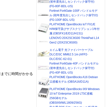
(初年度先出しセンドバック保守付)
(FG-80F-BDL-US)
Fortinet FortiGate-100F バンドルモデ
ル (初年度先出しセンドバック保守付)
(FG-100F-BDL-US)
PLAT'HOME OpenBlocks IoT FX1/E
H/W保守及びサブスクリプション1年付
属 (OBSFX1/E/D11/H1S1)
LENOVO 20X2SC8G00 ThinkPad L14
Gen2 (20X2SC8G00)
エイム電子 光ファイバーケーブル
DLC/DSC MM62.5 1m (AFP2-
DLC/DSC-62-01)
Fortinet FortiGate-40F バンドルモデル
(初年度先出しセンドバック保守付)
(FG-40F-BDL-US)
着までに時間がかかる
PLAT'HOME OpenBlocks A16 Debian
11搭載モデル (OBSA16/D11A)
PLAT'HOME OpenBlocks IX9 Windows
10 IoT Enterprise 2019 LTSC搭載
256GBモデル
(OBSIX9/W/L1809/256G)