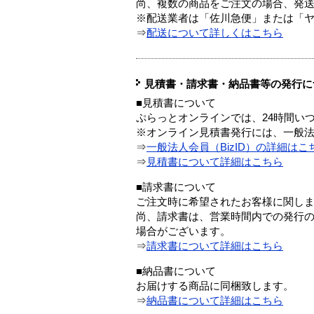
尚、複数の商品をご注文の場合、発
※配送業者は「佐川急便」または「
⇒
配送について詳しくはこちら
見積書・請求書・納品書等の発行に
■見積書について
ぷらっとオンラインでは、24時間い
※オンライン見積書発行には、一般法人
⇒
一般法人会員（BizID）の詳細はこ
⇒
見積書について詳細はこちら
■請求書について
ご注文時に希望されたお客様に関し
尚、請求書は、営業時間内での発行
場合がございます。
⇒
請求書について詳細はこちら
■納品書について
お届けする商品に同梱致します。
⇒
納品書について詳細はこちら