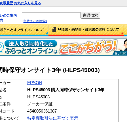
表示履歴
お気に入りを見る
払いのご案内
内
型番まとめ検索»
入同時保守オンサイト3年 (HLPS45003)
ーカー
EPSON
品名
HLPS45003 購入同時保守オンサイト3年
番
HLPS45003
証条件
メーカー保証
ANコード
4548056361387
品について
特定商取引法に基づく表示