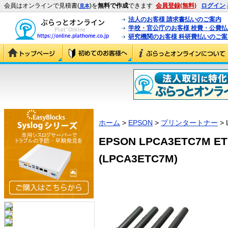
会員はオンラインで見積書(
)を
無料で作成
できます
会員登録(無料)
ログイン
見本
法人のお客様 請求書払いのご案内
学校・官公庁のお客様 校費・公費
研究機関のお客様 科研費払いのご案
ホーム
>
EPSON
>
プリンタートナー
> 
EPSON LPCA3ETC7
(LPCA3ETC7M)