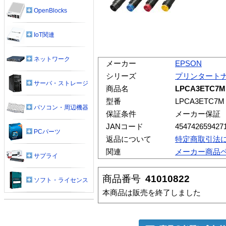
OpenBlocks
IoT関連
ネットワーク
メーカー
EPSON
シリーズ
プリンタート
サーバ・ストレージ
商品名
LPCA3ETC
型番
LPCA3ETC7M
パソコン・周辺機器
保証条件
メーカー保証
JANコード
454742659427
PCパーツ
返品について
特定商取引法
関連
メーカー商品
サプライ
商品番号
41010822
ソフト・ライセンス
本商品は販売を終了しました