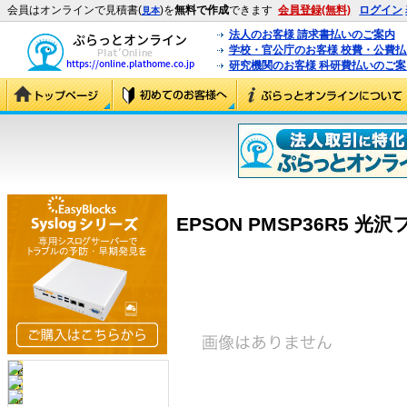
会員はオンラインで見積書(
)を
無料で作成
できます
会員登録(無料)
ログイン
見本
法人のお客様 請求書払いのご案内
学校・官公庁のお客様 校費・公費
研究機関のお客様 科研費払いのご案
EPSON PMSP36R5 光沢