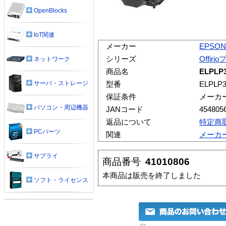
OpenBlocks
IoT関連
メーカー
EPSON
シリーズ
Offir
ネットワーク
商品名
ELPL
サーバ・ストレージ
型番
ELPLP
保証条件
メーカ
パソコン・周辺機器
JANコード
454805
返品について
特定商
PCパーツ
関連
メーカ
サプライ
商品番号
41010806
本商品は販売を終了しました
ソフト・ライセンス