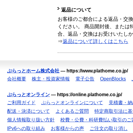
返品について
お客様のご都合による返品・交
ください。 商品開封後、または
合、返品・交換はお受けいたし
⇒
返品について詳しくはこちら
ぷらっとホーム株式会社
—
https://www.plathome.co.jp/
会社概要
株主・投資家情報
電子公告
OpenBlocks
ぷらっとオンライン
—
https://online.plathome.co.jp/
ご利用ガイド
ぷらっとオンラインについて
見積書・納
配送・決済について
よくあるご質問
特定商取引法に基
個人情報取り扱い方針
校費・公費・科研費払い取引のご
IPv6への取り組み
お客様からの声
ご注文の取り消し