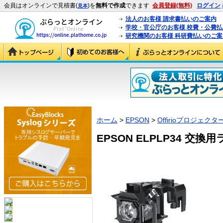
会員はオンラインで見積書(
)を
無料で作成
できます
会員登録(無料)
ログイン
見本
法人のお客様 請求書払いのご案内
学校・官公庁のお客様 校費・公費
研究機関のお客様 科研費払いのご案
ホーム
>
EPSON
>
Offirioプロジェクタ
EPSON ELPLP34 交換用ラ