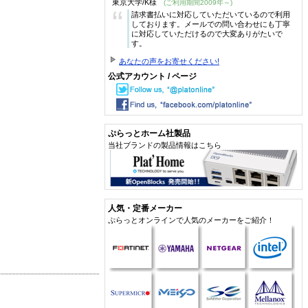
東京大学/K様
(ご利用期間2009年～)
“
請求書払いに対応していただいているので利用
しております。メールでの問い合わせにも丁寧
に対応していただけるので大変ありがたいで
す。
あなたの声をお寄せください!
公式アカウント / ページ
ぷらっとホーム社製品
当社ブランドの製品情報はこちら
人気・定番メーカー
ぷらっとオンラインで人気のメーカーをご紹介！