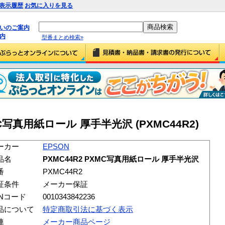
表示履歴
お気に入りを見る
払いのご案内
内
型番まとめ検索»
XMC写真用紙ロール 厚手半光沢 (PXMC44R2)
ーカー
EPSON
品名
PXMC44R2 PXMC写真用紙ロール 厚手半光沢
番
PXMC44R2
証条件
メーカー保証
ANコード
0010343842236
品について
特定商取引法に基づく表示
連
メーカー商品ページ