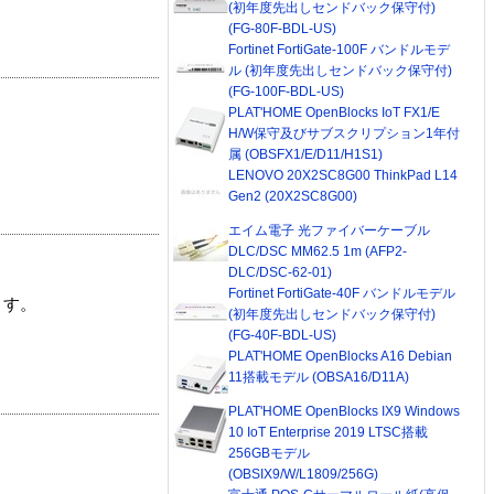
(初年度先出しセンドバック保守付)
(FG-80F-BDL-US)
Fortinet FortiGate-100F バンドルモデ
ル (初年度先出しセンドバック保守付)
(FG-100F-BDL-US)
PLAT'HOME OpenBlocks IoT FX1/E
H/W保守及びサブスクリプション1年付
属 (OBSFX1/E/D11/H1S1)
LENOVO 20X2SC8G00 ThinkPad L14
Gen2 (20X2SC8G00)
エイム電子 光ファイバーケーブル
DLC/DSC MM62.5 1m (AFP2-
DLC/DSC-62-01)
Fortinet FortiGate-40F バンドルモデル
ます。
(初年度先出しセンドバック保守付)
(FG-40F-BDL-US)
PLAT'HOME OpenBlocks A16 Debian
11搭載モデル (OBSA16/D11A)
PLAT'HOME OpenBlocks IX9 Windows
10 IoT Enterprise 2019 LTSC搭載
256GBモデル
(OBSIX9/W/L1809/256G)