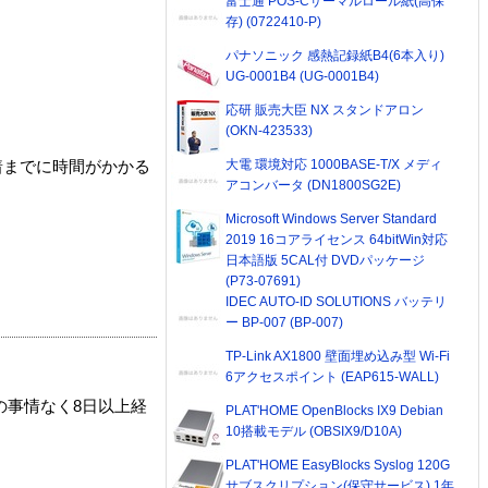
富士通 POS-Cサーマルロール紙(高保
存) (0722410-P)
パナソニック 感熱記録紙B4(6本入り)
UG-0001B4 (UG-0001B4)
応研 販売大臣 NX スタンドアロン
(OKN-423533)
大電 環境対応 1000BASE-T/X メディ
着までに時間がかかる
アコンバータ (DN1800SG2E)
Microsoft Windows Server Standard
2019 16コアライセンス 64bitWin対応
日本語版 5CAL付 DVDパッケージ
(P73-07691)
IDEC AUTO-ID SOLUTIONS バッテリ
ー BP-007 (BP-007)
TP-Link AX1800 壁面埋め込み型 Wi-Fi
6アクセスポイント (EAP615-WALL)
の事情なく8日以上経
PLAT'HOME OpenBlocks IX9 Debian
10搭載モデル (OBSIX9/D10A)
PLAT'HOME EasyBlocks Syslog 120G
サブスクリプション(保守サービス) 1年