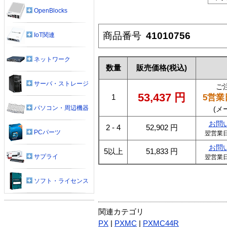
OpenBlocks
商品番号
41010756
IoT関連
ネットワーク
数量
販売価格
(税込)
サーバ・ストレージ
ご
53,437
円
5営業
1
パソコン・周辺機器
(メ
お問
2 - 4
52,902
円
PCパーツ
翌営業
お問
5以上
51,833
円
サプライ
翌営業
ソフト・ライセンス
関連カテゴリ
PX
|
PXMC
|
PXMC44R