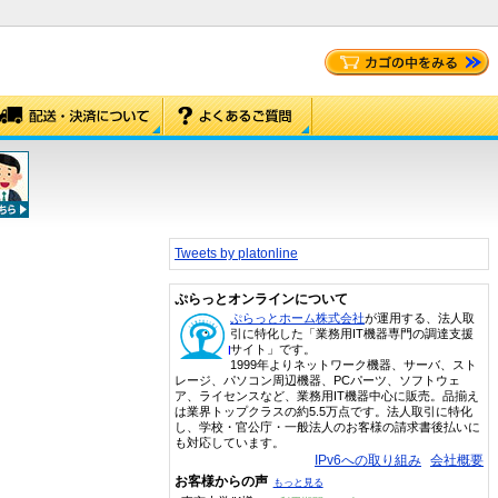
Tweets by platonline
ぷらっとオンラインについて
ぷらっとホーム株式会社
が運用する、法人取
引に特化した「業務用IT機器専門の調達支援
サイト」です。
1999年よりネットワーク機器、サーバ、スト
レージ、パソコン周辺機器、PCパーツ、ソフトウェ
ア、ライセンスなど、業務用IT機器中心に販売。品揃え
は業界トップクラスの約5.5万点です。法人取引に特化
し、学校・官公庁・一般法人のお客様の請求書後払いに
も対応しています。
IPv6への取り組み
会社概要
お客様からの声
もっと見る