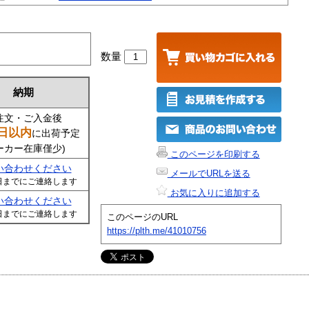
数量
納期
注文・ご入金後
日以内
に出荷予定
ーカー在庫僅少)
このページを印刷する
い合わせください
メールでURLを送る
日までにご連絡します
お気に入りに追加する
い合わせください
日までにご連絡します
このページのURL
https://plth.me/41010756