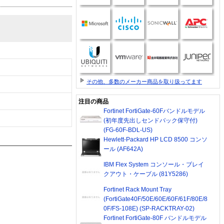
その他、多数のメーカー商品を取り扱ってます
注目の商品
Fortinet FortiGate-60Fバンドルモデル
(初年度先出しセンドバック保守付)
(FG-60F-BDL-US)
Hewlett-Packard HP LCD 8500 コンソ
ール (AF642A)
IBM Flex System コンソール・ブレイ
クアウト・ケーブル (81Y5286)
Fortinet Rack Mount Tray
(FortiGate40F/50E/60E/60F/61F/80E/8
0F/FS-108E) (SP-RACKTRAY-02)
Fortinet FortiGate-80F バンドルモデル