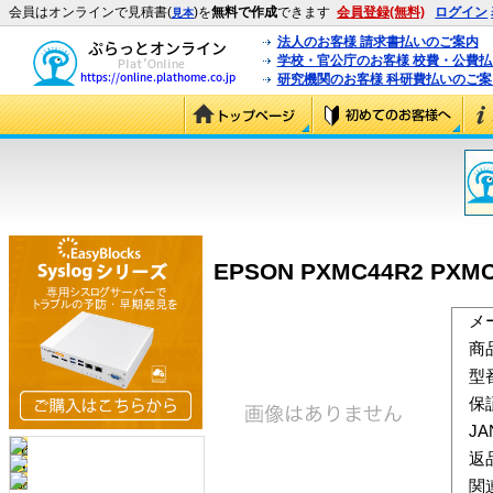
会員はオンラインで見積書(
)を
無料で作成
できます
会員登録(無料)
ログイン
見本
法人のお客様 請求書払いのご案内
学校・官公庁のお客様 校費・公費
研究機関のお客様 科研費払いのご案
EPSON PXMC44R2 P
メ
商
型
保
J
返
関