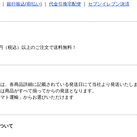
｜
銀行振込(前払い)
｜
代金引換宅配便
｜
セブンイレブン決済
00円（税込）以上のご注文で送料無料！
ては、各商品詳細に記載されている発送日にて当社より発送いたし
送は商品がすべて揃ってからの発送となります。
ヤマト運輸」からお選びいただけます
ついて