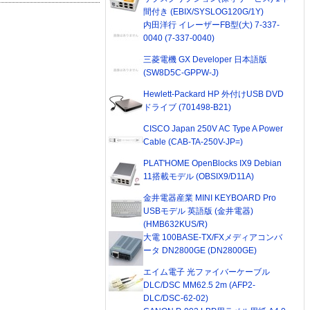
間付き (EBIX/SYSLOG120G/1Y)
内田洋行 イレーザーFB型(大) 7-337-
0040 (7-337-0040)
三菱電機 GX Developer 日本語版
(SW8D5C-GPPW-J)
Hewlett-Packard HP 外付けUSB DVD
ドライブ (701498-B21)
CISCO Japan 250V AC Type A Power
Cable (CAB-TA-250V-JP=)
PLAT'HOME OpenBlocks IX9 Debian
11搭載モデル (OBSIX9/D11A)
金井電器産業 MINI KEYBOARD Pro
USBモデル 英語版 (金井電器)
(HMB632KUS/R)
大電 100BASE-TX/FXメディアコンバ
ータ DN2800GE (DN2800GE)
エイム電子 光ファイバーケーブル
DLC/DSC MM62.5 2m (AFP2-
DLC/DSC-62-02)