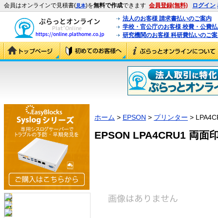
会員はオンラインで見積書(
)を
無料で作成
できます
会員登録(無料)
ログイン
見本
法人のお客様 請求書払いのご案内
学校・官公庁のお客様 校費・公費
研究機関のお客様 科研費払いのご案
ホーム
>
EPSON
>
プリンター
> LPA4C
EPSON LPA4CRU1 両面