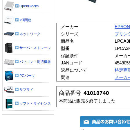
OpenBlocks
IoT関連
メーカー
EPSON
シリーズ
プリン
ネットワーク
商品名
LPCA
サーバ・ストレージ
型番
LPCA3
保証条件
メーカ
パソコン・周辺機器
JANコード
454805
返品について
特定商
PCパーツ
関連
メーカ
サプライ
商品番号
41010740
本商品は販売を終了しました
ソフト・ライセンス