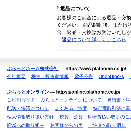
返品について
お客様のご都合による返品・交
ください。 商品開封後、または
合、返品・交換はお受けいたし
⇒
返品について詳しくはこちら
ぷらっとホーム株式会社
—
https://www.plathome.co.jp/
会社概要
株主・投資家情報
電子公告
OpenBlocks
ぷらっとオンライン
—
https://online.plathome.co.jp/
ご利用ガイド
ぷらっとオンラインについて
見積書・納
配送・決済について
よくあるご質問
特定商取引法に基
個人情報取り扱い方針
校費・公費・科研費払い取引のご
IPv6への取り組み
お客様からの声
ご注文の取り消し