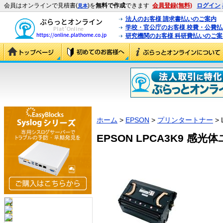
会員はオンラインで見積書(
)を
無料で作成
できます
会員登録(無料)
ログイン
見本
法人のお客様 請求書払いのご案内
学校・官公庁のお客様 校費・公費
研究機関のお客様 科研費払いのご案
ホーム
>
EPSON
>
プリンタートナー
> 
EPSON LPCA3K9 感光体