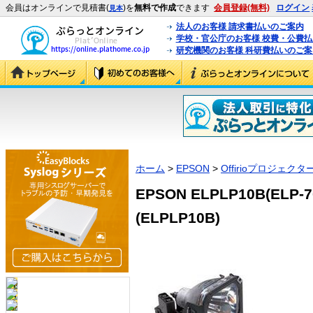
会員はオンラインで見積書(
)を
無料で作成
できます
会員登録(無料)
ログイン
見本
法人のお客様 請求書払いのご案内
学校・官公庁のお客様 校費・公費
研究機関のお客様 科研費払いのご案
ホーム
>
EPSON
>
Offirioプロジェクタ
EPSON ELPLP10B(ELP
(ELPLP10B)