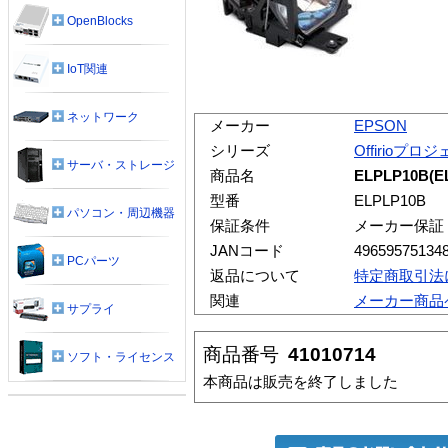
OpenBlocks
IoT関連
ネットワーク
メーカー
EPSON
シリーズ
Offirioプロ
サーバ・ストレージ
商品名
ELPLP10B(
型番
ELPLP10B
パソコン・周辺機器
保証条件
メーカー保証
JANコード
49659575134
PCパーツ
返品について
特定商取引法
関連
メーカー商品
サプライ
商品番号
41010714
ソフト・ライセンス
本商品は販売を終了しました