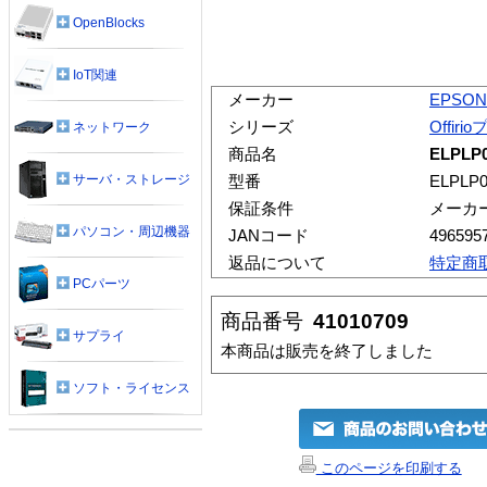
OpenBlocks
IoT関連
メーカー
EPSON
シリーズ
Offir
ネットワーク
商品名
ELPLP
サーバ・ストレージ
型番
ELPLP
保証条件
メーカ
パソコン・周辺機器
JANコード
496595
返品について
特定商
PCパーツ
商品番号
41010709
サプライ
本商品は販売を終了しました
ソフト・ライセンス
このページを印刷する