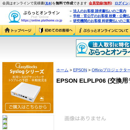
会員はオンラインで見積書(
)を
無料で作成
できます
会員登録(無料)
ログイン
見本
法人のお客様 請求書払いのご案内
学校・官公庁のお客様 校費・公費
研究機関のお客様 科研費払いのご案
ホーム
>
EPSON
>
Offirioプロジェクタ
EPSON ELPLP06 (交換用