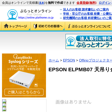
会員はオンラインで見積書(
)を
無料で作成
できます
会員登録(無料)
ログイン
見本
法人のお客様 請求書払いのご案内
学校・官公庁のお客様 校費・公費
研究機関のお客様 科研費払いのご案
ホーム
>
EPSON
>
Offirioプロジェクタ
EPSON ELPMB07 天吊り金