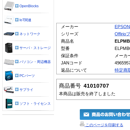
OpenBlocks
IoT関連
メーカー
EPSON
シリーズ
Offir
ネットワーク
商品名
ELPM
サーバ・ストレージ
型番
ELPMB
保証条件
メーカ
パソコン・周辺機器
JANコード
496595
返品について
特定商
PCパーツ
商品番号
41010707
サプライ
本商品は販売を終了しました
ソフト・ライセンス
このページを印刷する