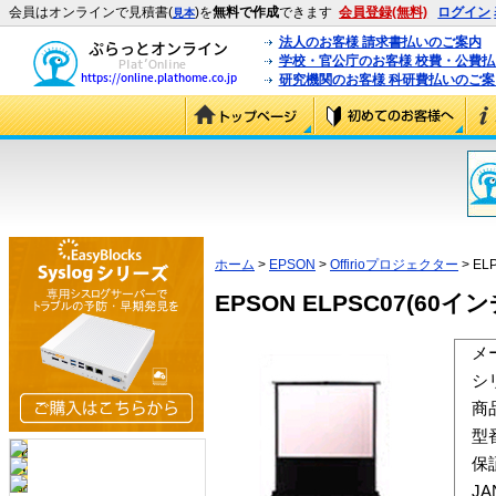
会員はオンラインで見積書(
)を
無料で作成
できます
会員登録(無料)
ログイン
見本
法人のお客様 請求書払いのご案内
学校・官公庁のお客様 校費・公費
研究機関のお客様 科研費払いのご案
ホーム
>
EPSON
>
Offirioプロジェクター
> EL
EPSON ELPSC07(60イ
メ
シ
商
型
保
J