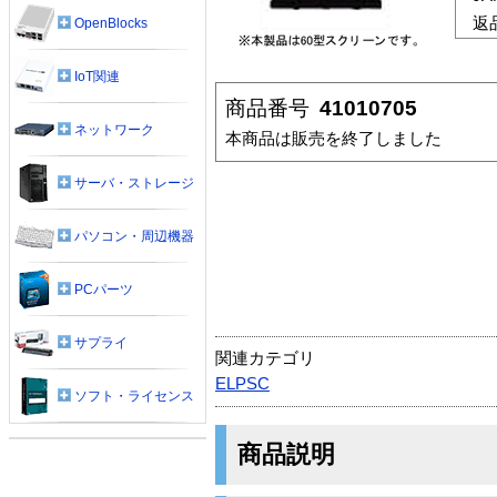
返
OpenBlocks
IoT関連
商品番号
41010705
ネットワーク
本商品は販売を終了しました
サーバ・ストレージ
パソコン・周辺機器
PCパーツ
サプライ
関連カテゴリ
ELPSC
ソフト・ライセンス
商品説明