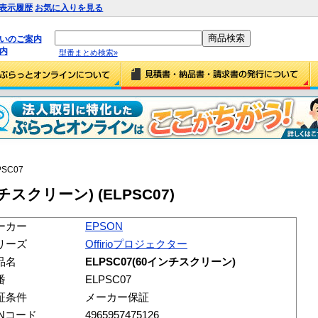
表示履歴
お気に入りを見る
払いのご案内
内
型番まとめ検索»
PSC07
ンチスクリーン) (ELPSC07)
ーカー
EPSON
リーズ
Offirioプロジェクター
品名
ELPSC07(60インチスクリーン)
番
ELPSC07
証条件
メーカー保証
ANコード
4965957475126