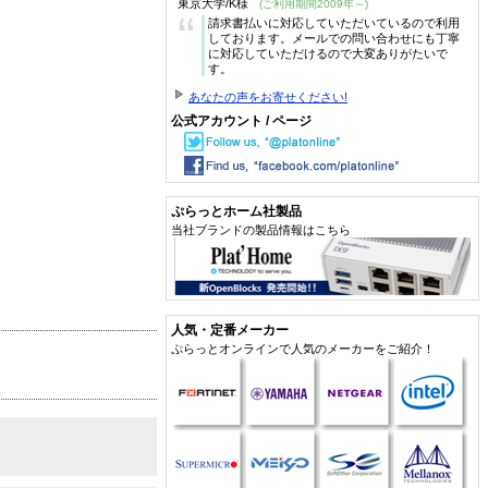
東京大学/K様
(ご利用期間2009年～)
“
請求書払いに対応していただいているので利用
しております。メールでの問い合わせにも丁寧
に対応していただけるので大変ありがたいで
す。
あなたの声をお寄せください!
公式アカウント / ページ
ぷらっとホーム社製品
当社ブランドの製品情報はこちら
人気・定番メーカー
ぷらっとオンラインで人気のメーカーをご紹介！