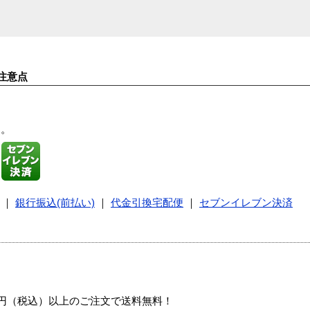
注意点
す。
｜
銀行振込(前払い)
｜
代金引換宅配便
｜
セブンイレブン決済
00円（税込）以上のご注文で送料無料！