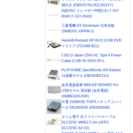
間付き (EBIX/SYSLOG120G/1Y)
内田洋行 イレーザーFB型(大) 7-337-
0040 (7-337-0040)
三菱電機 GX Developer 日本語版
(SW8D5C-GPPW-J)
Hewlett-Packard HP 外付けUSB DVD
ドライブ (701498-B21)
CISCO Japan 250V AC Type A Power
Cable (CAB-TA-250V-JP=)
PLAT'HOME OpenBlocks IX9 Debian
11搭載モデル (OBSIX9/D11A)
金井電器産業 MINI KEYBOARD Pro
USBモデル 英語版 (金井電器)
(HMB632KUS/R)
大電 100BASE-TX/FXメディアコンバ
ータ DN2800GE (DN2800GE)
エイム電子 光ファイバーケーブル
DLC/DSC MM62.5 2m (AFP2-
DLC/DSC-62-02)