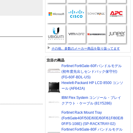
その他、多数のメーカー商品を取り扱ってます
注目の商品
Fortinet FortiGate-60Fバンドルモデル
(初年度先出しセンドバック保守付)
(FG-60F-BDL-US)
Hewlett-Packard HP LCD 8500 コンソ
ール (AF642A)
IBM Flex System コンソール・ブレイ
クアウト・ケーブル (81Y5286)
Fortinet Rack Mount Tray
(FortiGate40F/50E/60E/60F/61F/80E/8
0F/FS-108E) (SP-RACKTRAY-02)
Fortinet FortiGate-80F バンドルモデル