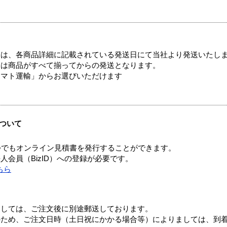
ては、各商品詳細に記載されている発送日にて当社より発送いたし
送は商品がすべて揃ってからの発送となります。
ヤマト運輸」からお選びいただけます
ついて
つでもオンライン見積書を発行することができます。
会員（BizID）への登録が必要です。
ちら
ましては、ご注文後に別途郵送しております。
のため、ご注文日時（土日祝にかかる場合等）によりましては、到