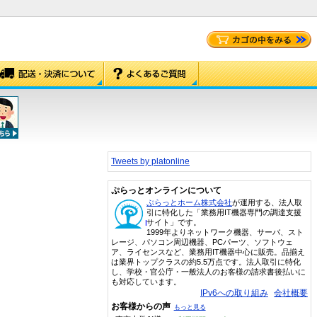
Tweets by platonline
ぷらっとオンラインについて
ぷらっとホーム株式会社
が運用する、法人取
引に特化した「業務用IT機器専門の調達支援
サイト」です。
1999年よりネットワーク機器、サーバ、スト
レージ、パソコン周辺機器、PCパーツ、ソフトウェ
ア、ライセンスなど、業務用IT機器中心に販売。品揃え
は業界トップクラスの約5.5万点です。法人取引に特化
し、学校・官公庁・一般法人のお客様の請求書後払いに
も対応しています。
IPv6への取り組み
会社概要
お客様からの声
もっと見る