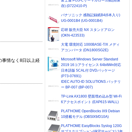
富士通 POS-Cサーマルロール紙(高保
存) (0722410-P)
パナソニック 感熱記録紙B4(6本入り)
UG-0001B4 (UG-0001B4)
応研 販売大臣 NX スタンドアロン
(OKN-423533)
大電 環境対応 1000BASE-T/X メディ
アコンバータ (DN1800SG2E)
Microsoft Windows Server Standard
の事情なく8日以上経
2019 16コアライセンス 64bitWin対応
日本語版 5CAL付 DVDパッケージ
(P73-07691)
IDEC AUTO-ID SOLUTIONS バッテリ
ー BP-007 (BP-007)
TP-Link AX1800 壁面埋め込み型 Wi-Fi
6アクセスポイント (EAP615-WALL)
PLAT'HOME OpenBlocks IX9 Debian
10搭載モデル (OBSIX9/D10A)
PLAT'HOME EasyBlocks Syslog 120G
サブスクリプション(保守サービス) 1年