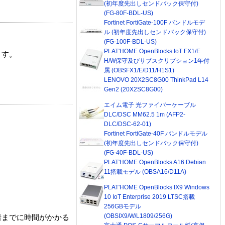
(初年度先出しセンドバック保守付)
(FG-80F-BDL-US)
Fortinet FortiGate-100F バンドルモデ
ル (初年度先出しセンドバック保守付)
(FG-100F-BDL-US)
PLAT'HOME OpenBlocks IoT FX1/E
ます。
H/W保守及びサブスクリプション1年付
属 (OBSFX1/E/D11/H1S1)
LENOVO 20X2SC8G00 ThinkPad L14
Gen2 (20X2SC8G00)
エイム電子 光ファイバーケーブル
DLC/DSC MM62.5 1m (AFP2-
DLC/DSC-62-01)
Fortinet FortiGate-40F バンドルモデル
(初年度先出しセンドバック保守付)
(FG-40F-BDL-US)
PLAT'HOME OpenBlocks A16 Debian
11搭載モデル (OBSA16/D11A)
PLAT'HOME OpenBlocks IX9 Windows
10 IoT Enterprise 2019 LTSC搭載
256GBモデル
(OBSIX9/W/L1809/256G)
着までに時間がかかる