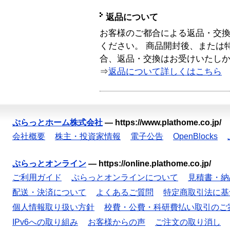
返品について
お客様のご都合による返品・交
ください。 商品開封後、または
合、返品・交換はお受けいたし
⇒
返品について詳しくはこちら
ぷらっとホーム株式会社
—
https://www.plathome.co.jp/
会社概要
株主・投資家情報
電子公告
OpenBlocks
ぷらっとオンライン
—
https://online.plathome.co.jp/
ご利用ガイド
ぷらっとオンラインについて
見積書・納
配送・決済について
よくあるご質問
特定商取引法に基
個人情報取り扱い方針
校費・公費・科研費払い取引のご
IPv6への取り組み
お客様からの声
ご注文の取り消し