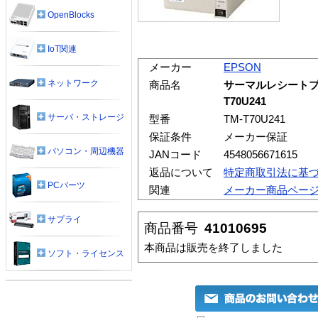
OpenBlocks
IoT関連
メーカー
EPSON
ネットワーク
商品名
サーマルレシートプリ
T70U241
サーバ・ストレージ
型番
TM-T70U241
保証条件
メーカー保証
パソコン・周辺機器
JANコード
4548056671615
返品について
特定商取引法に基
PCパーツ
関連
メーカー商品ペー
サプライ
商品番号
41010695
本商品は販売を終了しました
ソフト・ライセンス