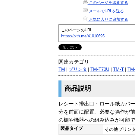
このページを印刷する
メールでURLを送る
お気に入りに追加する
このページのURL
https://plth.me/41010695
関連カテゴリ
TM
|
プリンタ
|
TM-T70U
|
TM-T
|
TM
商品説明
レシート排出口・ロール紙カバ
分を前面に配置。必要な操作が
の棚や機器への組み込みが可能
製品タイプ
その他プリン