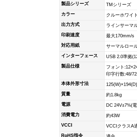
製品シリーズ
TMシリーズ
カラー
クルーホワイ
出力方式
ラインサーマ
印刷速度
最大170mm/s
対応用紙
サーマルロール紙:
インターフェース
USB 2.0準拠
製品仕様
フォント:12×24/
印字行数:48/72
本体外形寸法
125(W)×194(D
質量
約1.8kg
電源
DC 24V±7
消費電力
約43W
VCCI
VCCIクラスA
RoHS指令
適合