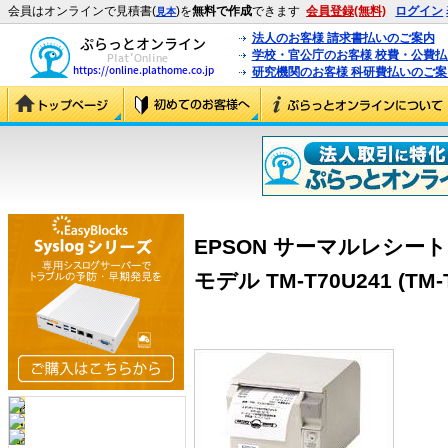
会員はオンラインで見積書(
)を
無料で作成
できます
会員登録(無料)
ログイン
見本
法人のお客様 請求書払いのご案内
学校・官公庁のお客様 校費・公費
研究機関のお客様 科研費払いのご案
EPSON サーマルレシー
モデル TM-T70U241 (TM-