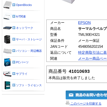
OpenBlocks
IoT関連
メーカー
EPSON
ネットワーク
商品名
サーマルラベルプリン
型番
TML90EH321
サーバ・ストレージ
保証条件
メーカー保証
JANコード
4548056202154
パソコン・周辺機器
返品について
特定商取引法に基
関連
メーカー商品ペー
PCパーツ
商品番号
41010693
サプライ
本商品は販売を終了しました
ソフト・ライセンス
このページを印刷する