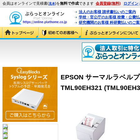
会員はオンラインで見積書(
)を
無料で作成
できます
会員登録(無料)
ログイン
見本
法人のお客様 請求書払いのご案内
学校・官公庁のお客様 校費・公費
研究機関のお客様 科研費払いのご案
EPSON サーマルラベルプ
TML90EH321 (TML90EH3