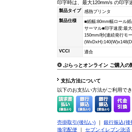
印字時は、最大120mm/s の印
製品タイプ
感熱プリンタ
製品仕様
■紙幅:80mm幅ロール紙
サーマル■印字速度:最大
150mm/秒(連続発行モ
(WxDxH):140(W)x148(
VCCI
適合
ぷらっとオンライン ご購入の
支払方法について
以下のお支払い方法がご利用で
売掛取引(後払い)
｜
銀行振込(後
換宅配便
｜
セブンイレブン決済