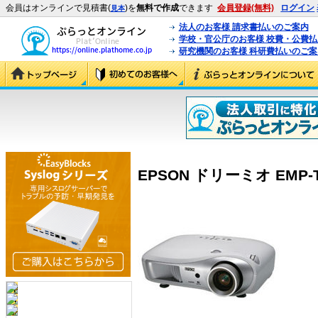
会員はオンラインで見積書(
)を
無料で作成
できます
会員登録(無料)
ログイン
見本
法人のお客様 請求書払いのご案内
学校・官公庁のお客様 校費・公費
研究機関のお客様 科研費払いのご案
EPSON ドリーミオ EMP-TW