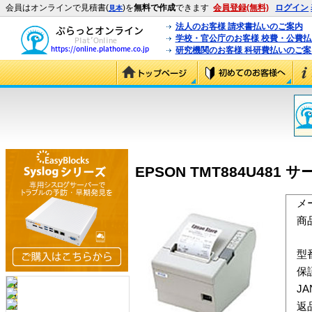
会員はオンラインで見積書(
)を
無料で作成
できます
会員登録(無料)
ログイン
見本
法人のお客様 請求書払いのご案内
学校・官公庁のお客様 校費・公費
研究機関のお客様 科研費払いのご案
EPSON TMT884U481 
メ
商
型
保
J
返