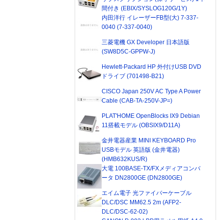
間付き (EBIX/SYSLOG120G/1Y)
内田洋行 イレーザーFB型(大) 7-337-
0040 (7-337-0040)
三菱電機 GX Developer 日本語版
(SW8D5C-GPPW-J)
Hewlett-Packard HP 外付けUSB DVD
ドライブ (701498-B21)
CISCO Japan 250V AC Type A Power
Cable (CAB-TA-250V-JP=)
PLAT'HOME OpenBlocks IX9 Debian
11搭載モデル (OBSIX9/D11A)
金井電器産業 MINI KEYBOARD Pro
USBモデル 英語版 (金井電器)
(HMB632KUS/R)
大電 100BASE-TX/FXメディアコンバ
ータ DN2800GE (DN2800GE)
エイム電子 光ファイバーケーブル
DLC/DSC MM62.5 2m (AFP2-
DLC/DSC-62-02)