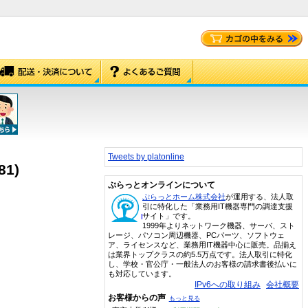
Tweets by platonline
1)
ぷらっとオンラインについて
ぷらっとホーム株式会社
が運用する、法人取
引に特化した「業務用IT機器専門の調達支援
サイト」です。
1999年よりネットワーク機器、サーバ、スト
レージ、パソコン周辺機器、PCパーツ、ソフトウェ
ア、ライセンスなど、業務用IT機器中心に販売。品揃え
は業界トップクラスの約5.5万点です。法人取引に特化
し、学校・官公庁・一般法人のお客様の請求書後払いに
も対応しています。
IPv6への取り組み
会社概要
お客様からの声
もっと見る