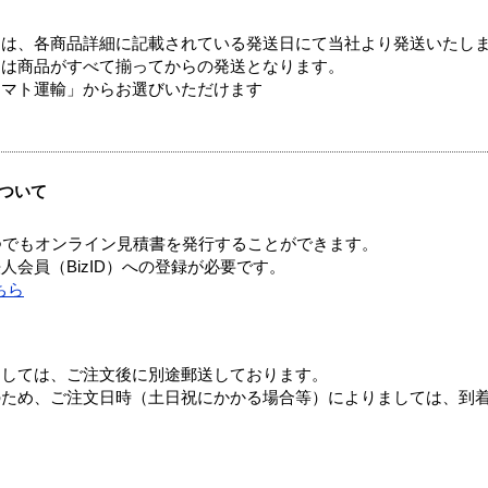
ては、各商品詳細に記載されている発送日にて当社より発送いたし
送は商品がすべて揃ってからの発送となります。
ヤマト運輸」からお選びいただけます
ついて
つでもオンライン見積書を発行することができます。
会員（BizID）への登録が必要です。
ちら
ましては、ご注文後に別途郵送しております。
のため、ご注文日時（土日祝にかかる場合等）によりましては、到