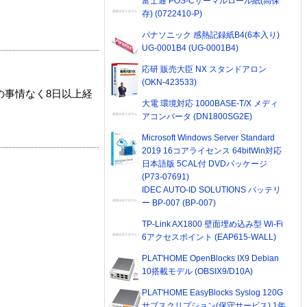
富士通 POS-Cサーマルロール紙(高保
存) (0722410-P)
パナソニック 感熱記録紙B4(6本入り)
UG-0001B4 (UG-0001B4)
応研 販売大臣 NX スタンドアロン
(OKN-423533)
の事情なく8日以上経
大電 環境対応 1000BASE-T/X メディ
アコンバータ (DN1800SG2E)
Microsoft Windows Server Standard
2019 16コアライセンス 64bitWin対応
日本語版 5CAL付 DVDパッケージ
(P73-07691)
IDEC AUTO-ID SOLUTIONS バッテリ
ー BP-007 (BP-007)
TP-Link AX1800 壁面埋め込み型 Wi-Fi
6アクセスポイント (EAP615-WALL)
PLAT'HOME OpenBlocks IX9 Debian
10搭載モデル (OBSIX9/D10A)
PLAT'HOME EasyBlocks Syslog 120G
サブスクリプション(保守サービス) 1年