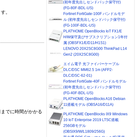
(初年度先出しセンドバック保守付)
(FG-80F-BDL-US)
ます。
Fortinet FortiGate-100F バンドルモデ
ル (初年度先出しセンドバック保守付)
(FG-100F-BDL-US)
PLAT'HOME OpenBlocks IoT FX1/E
H/W保守及びサブスクリプション1年付
属 (OBSFX1/E/D11/H1S1)
LENOVO 20X2SC8G00 ThinkPad L14
Gen2 (20X2SC8G00)
エイム電子 光ファイバーケーブル
DLC/DSC MM62.5 1m (AFP2-
DLC/DSC-62-01)
Fortinet FortiGate-40F バンドルモデル
(初年度先出しセンドバック保守付)
(FG-40F-BDL-US)
PLAT'HOME OpenBlocks A16 Debian
11搭載モデル (OBSA16/D11A)
着までに時間がかかる
PLAT'HOME OpenBlocks IX9 Windows
10 IoT Enterprise 2019 LTSC搭載
256GBモデル
(OBSIX9/W/L1809/256G)