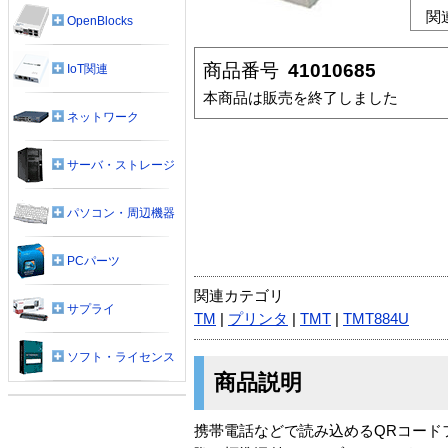
関
OpenBlocks
商品番号
41010685
IoT関連
本商品は販売を終了しました
ネットワーク
サーバ・ストレージ
パソコン・周辺機器
PCパーツ
関連カテゴリ
サプライ
TM
|
プリンタ
|
TMT
|
TMT884U
ソフト・ライセンス
商品説明
携帯電話などで読み込めるQRコード