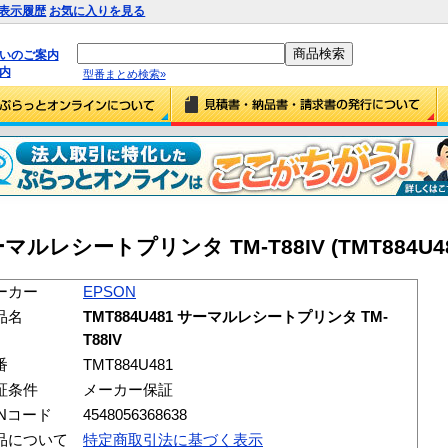
表示履歴
お気に入りを見る
払いのご案内
内
型番まとめ検索»
サーマルレシートプリンタ TM-T88IV (TMT884U48
ーカー
EPSON
品名
TMT884U481 サーマルレシートプリンタ TM-
T88IV
番
TMT884U481
証条件
メーカー保証
ANコード
4548056368638
品について
特定商取引法に基づく表示