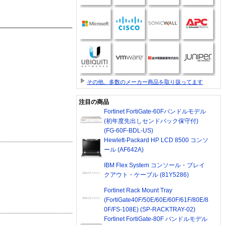
その他、多数のメーカー商品を取り扱ってます
注目の商品
Fortinet FortiGate-60Fバンドルモデル
(初年度先出しセンドバック保守付)
(FG-60F-BDL-US)
Hewlett-Packard HP LCD 8500 コンソ
ール (AF642A)
IBM Flex System コンソール・ブレイ
クアウト・ケーブル (81Y5286)
Fortinet Rack Mount Tray
(FortiGate40F/50E/60E/60F/61F/80E/8
0F/FS-108E) (SP-RACKTRAY-02)
Fortinet FortiGate-80F バンドルモデル