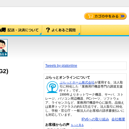
Tweets by platonline
G2)
ぷらっとオンラインについて
ぷらっとホーム株式会社
が運用する、法人取
引に特化した「業務用IT機器専門の調達支援
サイト」です。
1999年よりネットワーク機器、サーバ、スト
レージ、パソコン周辺機器、PCパーツ、ソフトウェ
ア、ライセンスなど、業務用IT機器中心に販売。品揃え
は業界トップクラスの約5.5万点です。法人取引に特化
し、学校・官公庁・一般法人のお客様の請求書後払いに
も対応しています。
IPv6への取り組み
会社概要
お客様からの声
もっと見る