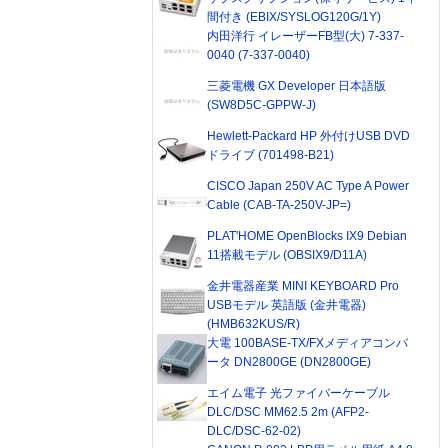
間付き (EBIX/SYSLOG120G/1Y)
内田洋行 イレーザーFB型(大) 7-337-
0040 (7-337-0040)
三菱電機 GX Developer 日本語版
(SW8D5C-GPPW-J)
Hewlett-Packard HP 外付けUSB DVD
ドライブ (701498-B21)
CISCO Japan 250V AC Type A Power
Cable (CAB-TA-250V-JP=)
PLAT'HOME OpenBlocks IX9 Debian
11搭載モデル (OBSIX9/D11A)
金井電器産業 MINI KEYBOARD Pro
USBモデル 英語版 (金井電器)
(HMB632KUS/R)
大電 100BASE-TX/FXメディアコンバ
ータ DN2800GE (DN2800GE)
エイム電子 光ファイバーケーブル
DLC/DSC MM62.5 2m (AFP2-
DLC/DSC-62-02)