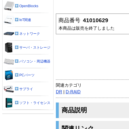
OpenBlocks
商品番号
41010629
IoT関連
本商品は販売を終了しました
ネットワーク
サーバ・ストレージ
パソコン・周辺機器
PCパーツ
関連カテゴリ
サプライ
DR
|
D-RAID
ソフト・ライセンス
商品説明
関連リンク