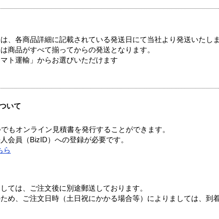
ては、各商品詳細に記載されている発送日にて当社より発送いたし
送は商品がすべて揃ってからの発送となります。
ヤマト運輸」からお選びいただけます
ついて
つでもオンライン見積書を発行することができます。
会員（BizID）への登録が必要です。
ちら
ましては、ご注文後に別途郵送しております。
のため、ご注文日時（土日祝にかかる場合等）によりましては、到