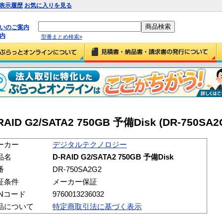
表示履歴
お気に入りを見る
払いのご案内
内
型番まとめ検索»
G2/SATA2 750GB 予備Disk (DR-750SA2
ーカー
デジタルテクノロジー
品名
D-RAID G2/SATA2 750GB 予備Disk
番
DR-750SA2G2
証条件
メーカー保証
ANコード
9760013236032
品について
特定商取引法に基づく表示