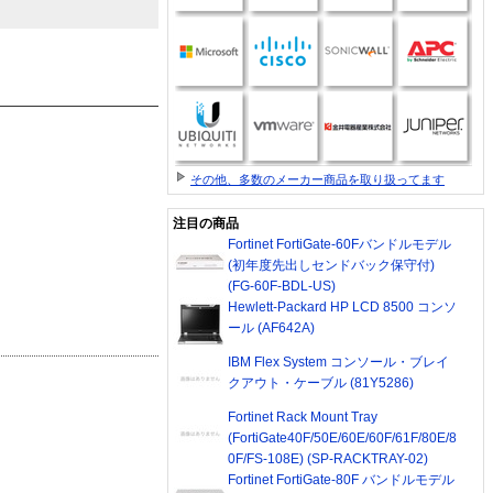
その他、多数のメーカー商品を取り扱ってます
注目の商品
Fortinet FortiGate-60Fバンドルモデル
(初年度先出しセンドバック保守付)
(FG-60F-BDL-US)
Hewlett-Packard HP LCD 8500 コンソ
ール (AF642A)
IBM Flex System コンソール・ブレイ
クアウト・ケーブル (81Y5286)
Fortinet Rack Mount Tray
(FortiGate40F/50E/60E/60F/61F/80E/8
0F/FS-108E) (SP-RACKTRAY-02)
Fortinet FortiGate-80F バンドルモデル