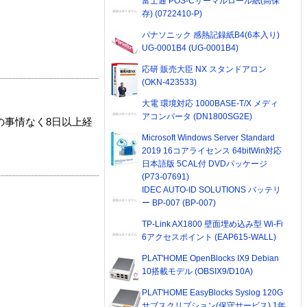
富士通 POS-Cサーマルロール紙(高保
存) (0722410-P)
パナソニック 感熱記録紙B4(6本入り)
UG-0001B4 (UG-0001B4)
応研 販売大臣 NX スタンドアロン
(OKN-423533)
大電 環境対応 1000BASE-T/X メディ
アコンバータ (DN1800SG2E)
の事情なく8日以上経
Microsoft Windows Server Standard
2019 16コアライセンス 64bitWin対応
日本語版 5CAL付 DVDパッケージ
(P73-07691)
IDEC AUTO-ID SOLUTIONS バッテリ
ー BP-007 (BP-007)
TP-Link AX1800 壁面埋め込み型 Wi-Fi
6アクセスポイント (EAP615-WALL)
PLAT'HOME OpenBlocks IX9 Debian
10搭載モデル (OBSIX9/D10A)
PLAT'HOME EasyBlocks Syslog 120G
サブスクリプション(保守サービス) 1年