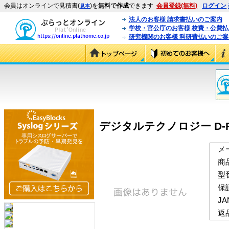
会員はオンラインで見積書(
)を
無料で作成
できます
会員登録(無料)
ログイン
見本
法人のお客様 請求書払いのご案内
学校・官公庁のお客様 校費・公費
研究機関のお客様 科研費払いのご案
デジタルテクノロジー D-RAID 
メ
商
型
保
J
返