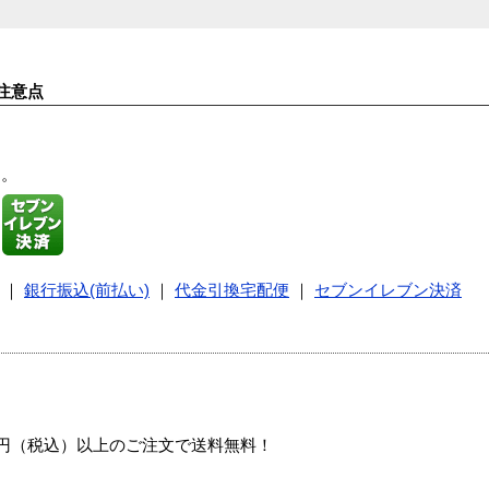
注意点
す。
｜
銀行振込(前払い)
｜
代金引換宅配便
｜
セブンイレブン決済
00円（税込）以上のご注文で送料無料！