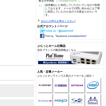
東京大学/K様
(ご利用期間2009年～)
“
請求書払いに対応していただいているので利用
しております。メールでの問い合わせにも丁寧
に対応していただけるので大変ありがたいで
す。
あなたの声をお寄せください!
公式アカウント / ページ
ぷらっとホーム社製品
当社ブランドの製品情報はこちら
人気・定番メーカー
ぷらっとオンラインで人気のメーカーをご紹介！