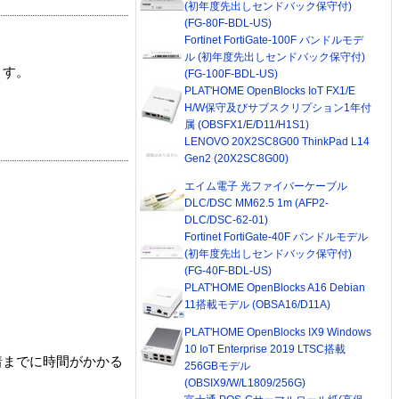
(初年度先出しセンドバック保守付)
(FG-80F-BDL-US)
Fortinet FortiGate-100F バンドルモデ
ル (初年度先出しセンドバック保守付)
ます。
(FG-100F-BDL-US)
PLAT'HOME OpenBlocks IoT FX1/E
H/W保守及びサブスクリプション1年付
属 (OBSFX1/E/D11/H1S1)
LENOVO 20X2SC8G00 ThinkPad L14
Gen2 (20X2SC8G00)
エイム電子 光ファイバーケーブル
DLC/DSC MM62.5 1m (AFP2-
DLC/DSC-62-01)
Fortinet FortiGate-40F バンドルモデル
(初年度先出しセンドバック保守付)
(FG-40F-BDL-US)
PLAT'HOME OpenBlocks A16 Debian
11搭載モデル (OBSA16/D11A)
PLAT'HOME OpenBlocks IX9 Windows
10 IoT Enterprise 2019 LTSC搭載
着までに時間がかかる
256GBモデル
(OBSIX9/W/L1809/256G)