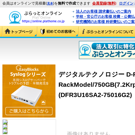
会員はオンラインで見積書(
)を
無料で作成
できます
会員登録(無料)
ログイン
見本
法人のお客様 請求書払いのご案内
学校・官公庁のお客様 校費・公費
研究機関のお客様 科研費払いのご案
デジタルテクノロジー D-RAID
RackModel/750GB(7.2Kr
(DFR3U16SA2-75016G2)