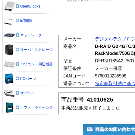
OpenBlocks
IoT関連
ネットワーク
メーカー
デジタルテクノロ
商品名
D-RAID G2 4GFC/3
サーバ・ストレージ
RackModel/750GB
型番
DFR3U16SA2-7501
パソコン・周辺機器
保証条件
メーカー保証
JANコード
9760013235998
PCパーツ
返品について
特定商取引法に基
サプライ
商品番号
41010625
本商品は販売を終了しました
ソフト・ライセンス