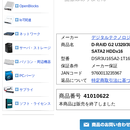
OpenBlocks
IoT関連
ネットワーク
メーカー
デジタルテクノロ
商品名
D-RAID G2 U320/3
サーバ・ストレージ
SATA2 HDDx16
型番
DSR3U16SA2-1T1
パソコン・周辺機器
保証条件
メーカー保証
JANコード
9760013235967
PCパーツ
返品について
特定商取引法に基
サプライ
商品番号
41010622
本商品は販売を終了しました
ソフト・ライセンス