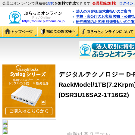
会員はオンラインで見積書(
)を
無料で作成
できます
会員登録(無料)
ログイン
見本
法人のお客様 請求書払いのご案内
学校・官公庁のお客様 校費・公費
研究機関のお客様 科研費払いのご案
デジタルテクノロジー D-RAID
RackModel/1TB(7.2Krpm
(DSR3U16SA2-1T16G2)