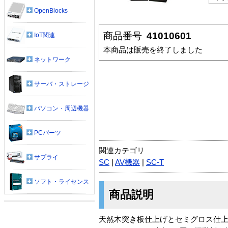
OpenBlocks
商品番号
41010601
IoT関連
本商品は販売を終了しました
ネットワーク
サーバ・ストレージ
パソコン・周辺機器
PCパーツ
関連カテゴリ
サプライ
SC
|
AV機器
|
SC-T
ソフト・ライセンス
商品説明
天然木突き板仕上げとセミグロス仕