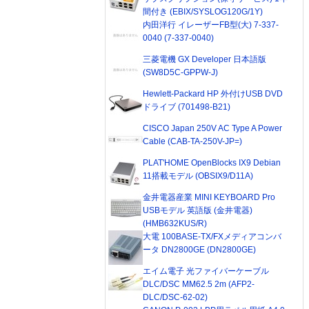
間付き (EBIX/SYSLOG120G/1Y)
内田洋行 イレーザーFB型(大) 7-337-
0040 (7-337-0040)
三菱電機 GX Developer 日本語版
(SW8D5C-GPPW-J)
Hewlett-Packard HP 外付けUSB DVD
ドライブ (701498-B21)
CISCO Japan 250V AC Type A Power
Cable (CAB-TA-250V-JP=)
PLAT'HOME OpenBlocks IX9 Debian
11搭載モデル (OBSIX9/D11A)
金井電器産業 MINI KEYBOARD Pro
USBモデル 英語版 (金井電器)
(HMB632KUS/R)
大電 100BASE-TX/FXメディアコンバ
ータ DN2800GE (DN2800GE)
エイム電子 光ファイバーケーブル
DLC/DSC MM62.5 2m (AFP2-
DLC/DSC-62-02)