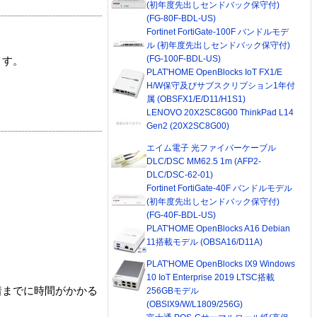
(初年度先出しセンドバック保守付)
(FG-80F-BDL-US)
Fortinet FortiGate-100F バンドルモデ
ル (初年度先出しセンドバック保守付)
(FG-100F-BDL-US)
ます。
PLAT'HOME OpenBlocks IoT FX1/E
H/W保守及びサブスクリプション1年付
属 (OBSFX1/E/D11/H1S1)
LENOVO 20X2SC8G00 ThinkPad L14
Gen2 (20X2SC8G00)
エイム電子 光ファイバーケーブル
DLC/DSC MM62.5 1m (AFP2-
DLC/DSC-62-01)
Fortinet FortiGate-40F バンドルモデル
(初年度先出しセンドバック保守付)
(FG-40F-BDL-US)
PLAT'HOME OpenBlocks A16 Debian
11搭載モデル (OBSA16/D11A)
PLAT'HOME OpenBlocks IX9 Windows
10 IoT Enterprise 2019 LTSC搭載
着までに時間がかかる
256GBモデル
(OBSIX9/W/L1809/256G)