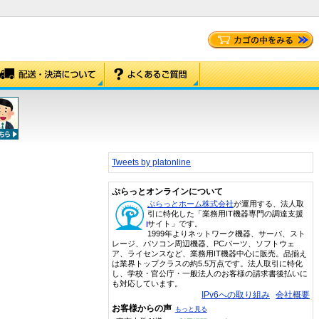
Tweets by platonline
ぷらっとオンラインについて
ぷらっとホーム株式会社
が運用する、法人取
引に特化した「業務用IT機器専門の調達支援
サイト」です。
1999年よりネットワーク機器、サーバ、スト
レージ、パソコン周辺機器、PCパーツ、ソフトウェ
ア、ライセンスなど、業務用IT機器中心に販売。品揃え
は業界トップクラスの約5.5万点です。法人取引に特化
し、学校・官公庁・一般法人のお客様の請求書後払いに
も対応しています。
IPv6への取り組み
会社概要
お客様からの声
もっと見る