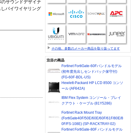
パのサウンドデザイナ
出しバイワイヤリング
その他、多数のメーカー商品を取り扱ってます
注目の商品
Fortinet FortiGate-60Fバンドルモデル
(初年度先出しセンドバック保守付)
(FG-60F-BDL-US)
Hewlett-Packard HP LCD 8500 コンソ
ール (AF642A)
IBM Flex System コンソール・ブレイ
クアウト・ケーブル (81Y5286)
Fortinet Rack Mount Tray
(FortiGate40F/50E/60E/60F/61F/80E/8
0F/FS-108E) (SP-RACKTRAY-02)
Fortinet FortiGate-80F バンドルモデル