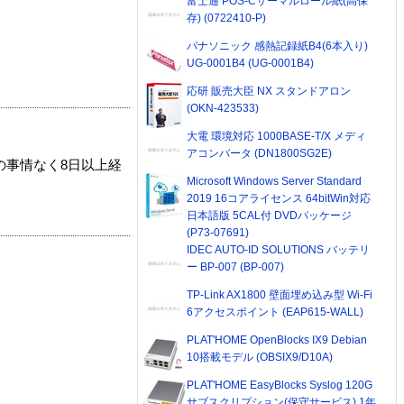
富士通 POS-Cサーマルロール紙(高保
存) (0722410-P)
パナソニック 感熱記録紙B4(6本入り)
UG-0001B4 (UG-0001B4)
応研 販売大臣 NX スタンドアロン
(OKN-423533)
大電 環境対応 1000BASE-T/X メディ
アコンバータ (DN1800SG2E)
の事情なく8日以上経
Microsoft Windows Server Standard
2019 16コアライセンス 64bitWin対応
日本語版 5CAL付 DVDパッケージ
(P73-07691)
IDEC AUTO-ID SOLUTIONS バッテリ
ー BP-007 (BP-007)
TP-Link AX1800 壁面埋め込み型 Wi-Fi
6アクセスポイント (EAP615-WALL)
PLAT'HOME OpenBlocks IX9 Debian
10搭載モデル (OBSIX9/D10A)
PLAT'HOME EasyBlocks Syslog 120G
サブスクリプション(保守サービス) 1年