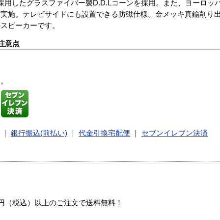
採用したグラスファイバー製D.D.Lコーンを採用。また、ヨーロッ
を実施。テレビサイドにも設置できる防磁仕様。金メッキ真鍮削り
のスピーカーです。
注意点
す。
｜
銀行振込(前払い)
｜
代金引換宅配便
｜
セブンイレブン決済
00円（税込）以上のご注文で送料無料！