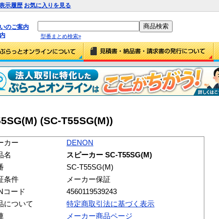
表示履歴
お気に入りを見る
払いのご案内
内
型番まとめ検索»
G(M) (SC-T55SG(M))
ーカー
DENON
品名
スピーカー SC-T55SG(M)
番
SC-T55SG(M)
証条件
メーカー保証
ANコード
4560119539243
品について
特定商取引法に基づく表示
連
メーカー商品ページ