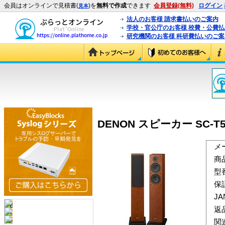
会員はオンラインで見積書(
)を
無料で作成
できます
会員登録(無料)
ログイン
見本
法人のお客様 請求書払いのご案内
学校・官公庁のお客様 校費・公費
研究機関のお客様 科研費払いのご案
DENON スピーカー SC-T55S
メ
商
型
保
J
返
関