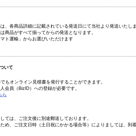
ては、各商品詳細に記載されている発送日にて当社より発送いたし
送は商品がすべて揃ってからの発送となります。
ヤマト運輸」からお選びいただけます
ついて
つでもオンライン見積書を発行することができます。
会員（BizID）への登録が必要です。
ちら
ましては、ご注文後に別途郵送しております。
のため、ご注文日時（土日祝にかかる場合等）によりましては、到