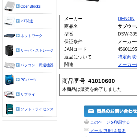
OpenBlocks
メーカー
DENON
IoT関連
商品名
サブウーハ
型番
DSW-33
ネットワーク
保証条件
メーカー
JANコード
45601195
サーバ・ストレージ
返品について
特定商取
関連
メーカー
パソコン・周辺機器
商品番号
41010600
PCパーツ
本商品は販売を終了しました
サプライ
ソフト・ライセンス
このページを印刷する
メールでURLを送る