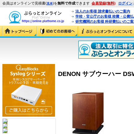
会員はオンラインで見積書(
)を
無料で作成
できます
会員登録(無料)
ログイン
見本
法人のお客様 請求書払いのご案内
学校・官公庁のお客様 校費・公費
研究機関のお客様 科研費払いのご案
DENON サブウーハー DSW-3