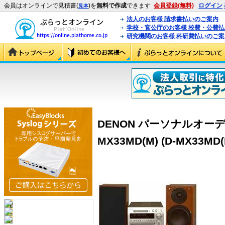
会員はオンラインで見積書(
)を
無料で作成
できます
会員登録(無料)
ログイン
見本
法人のお客様 請求書払いのご案内
学校・官公庁のお客様 校費・公費
研究機関のお客様 科研費払いのご案
DENON パーソナルオーデ
MX33MD(M) (D-MX33MD(