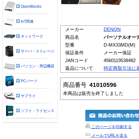
OpenBlocks
IoT関連
メーカー
DENON
ネットワーク
商品名
パーソナルオーディ
型番
D-MX33MD(M)
サーバ・ストレージ
保証条件
メーカー保証
JANコード
4560119538482
パソコン・周辺機器
返品について
特定商取引法に
PCパーツ
商品番号
41010596
本商品は販売を終了しました
サプライ
ソフト・ライセンス
このページを印刷する
メールでURLを送る