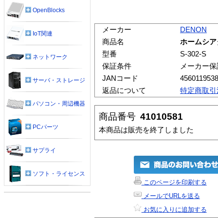
OpenBlocks
メーカー
DENON
IoT関連
商品名
ホームシアタ
型番
S-302-S
ネットワーク
保証条件
メーカー保
JANコード
456011953
サーバ・ストレージ
返品について
特定商取引
パソコン・周辺機器
商品番号
41010581
PCパーツ
本商品は販売を終了しました
サプライ
ソフト・ライセンス
このページを印刷する
メールでURLを送る
お気に入りに追加する