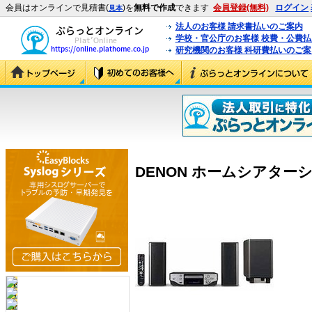
会員はオンラインで見積書(
)を
無料で作成
できます
会員登録(無料)
ログイン
見本
法人のお客様 請求書払いのご案内
学校・官公庁のお客様 校費・公費
研究機関のお客様 科研費払いのご案
DENON ホームシアターシステム