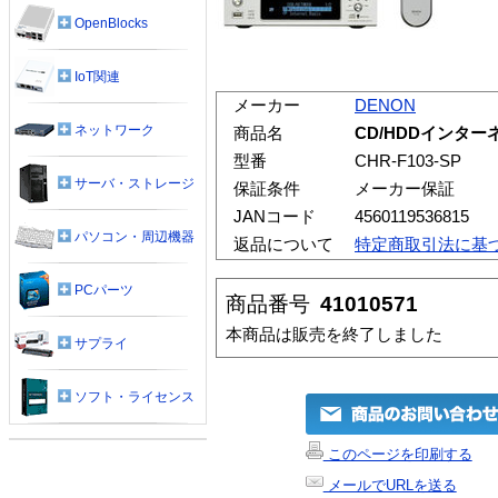
OpenBlocks
IoT関連
メーカー
DENON
ネットワーク
商品名
CD/HDDインターネ
型番
CHR-F103-SP
サーバ・ストレージ
保証条件
メーカー保証
JANコード
4560119536815
パソコン・周辺機器
返品について
特定商取引法に基
PCパーツ
商品番号
41010571
本商品は販売を終了しました
サプライ
ソフト・ライセンス
このページを印刷する
メールでURLを送る