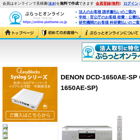
会員はオンラインで見積書(
)を
無料で作成
できます
会員登録(無料)
ログイン
見本
法人のお客様 請求書払いのご案内
学校・官公庁のお客様 校費・公費
研究機関のお客様 科研費払いのご案
DENON DCD-1650AE-SP
1650AE-SP)