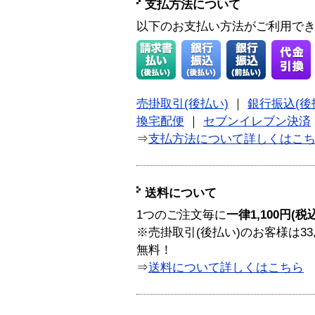
支払方法について
以下のお支払い方法がご利用で
売掛取引(後払い)
｜
銀行振込(後
換宅配便
｜
セブンイレブン決済
⇒
支払方法について詳しくはこ
送料について
1つのご注文毎に
一律1,100円(税
※売掛取引(後払い)のお客様は33
無料！
⇒
送料について詳しくはこちら