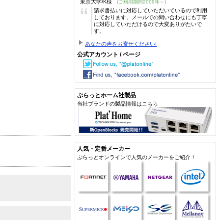
東京大学/K様
(ご利用期間2009年～)
“
請求書払いに対応していただいているので利用
しております。メールでの問い合わせにも丁寧
に対応していただけるので大変ありがたいで
す。
あなたの声をお寄せください!
公式アカウント / ページ
ぷらっとホーム社製品
当社ブランドの製品情報はこちら
人気・定番メーカー
ぷらっとオンラインで人気のメーカーをご紹介！