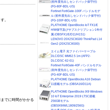
(初年度先出しセンドバック保守付)
(FG-80F-BDL-US)
Fortinet FortiGate-100F バンドルモデ
ル (初年度先出しセンドバック保守付)
ます。
(FG-100F-BDL-US)
PLAT'HOME OpenBlocks IoT FX1/E
H/W保守及びサブスクリプション1年付
属 (OBSFX1/E/D11/H1S1)
LENOVO 20X2SC8G00 ThinkPad L14
Gen2 (20X2SC8G00)
エイム電子 光ファイバーケーブル
DLC/DSC MM62.5 1m (AFP2-
DLC/DSC-62-01)
Fortinet FortiGate-40F バンドルモデル
(初年度先出しセンドバック保守付)
(FG-40F-BDL-US)
PLAT'HOME OpenBlocks A16 Debian
11搭載モデル (OBSA16/D11A)
PLAT'HOME OpenBlocks IX9 Windows
10 IoT Enterprise 2019 LTSC搭載
着までに時間がかかる
256GBモデル
(OBSIX9/W/L1809/256G)