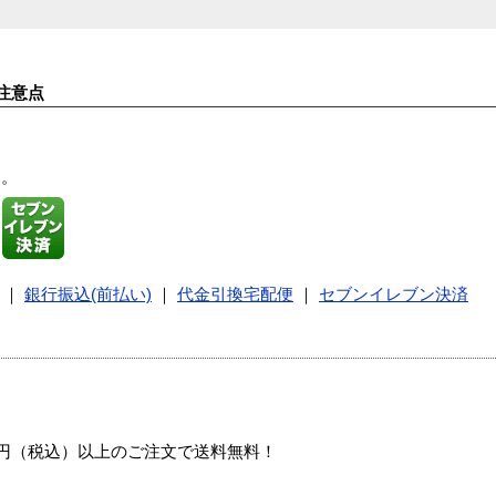
注意点
す。
｜
銀行振込(前払い)
｜
代金引換宅配便
｜
セブンイレブン決済
00円（税込）以上のご注文で送料無料！