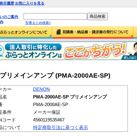
表示履歴
お気に入りを見る
払いのご案内
内
型番まとめ検索»
P プリメインアンプ (PMA-2000AE-SP)
ーカー
DENON
品名
PMA-2000AE-SP プリメインアンプ
番
PMA-2000AE-SP
証条件
メーカー保証
ANコード
4560119535467
品について
特定商取引法に基づく表示