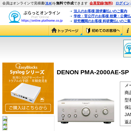
会員はオンラインで見積書(
)を
無料で作成
できます
会員登録(無料)
ログイン
見本
法人のお客様 請求書払いのご案内
学校・官公庁のお客様 校費・公費
研究機関のお客様 科研費払いのご案
DENON PMA-2000AE-S
メ
商
型
保
J
返