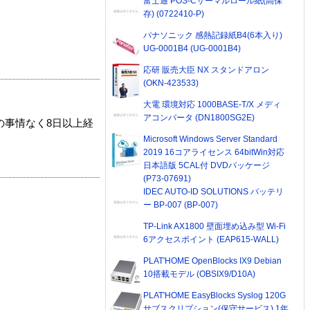
富士通 POS-Cサーマルロール紙(高保
存) (0722410-P)
パナソニック 感熱記録紙B4(6本入り)
UG-0001B4 (UG-0001B4)
応研 販売大臣 NX スタンドアロン
(OKN-423533)
大電 環境対応 1000BASE-T/X メディ
アコンバータ (DN1800SG2E)
の事情なく8日以上経
Microsoft Windows Server Standard
2019 16コアライセンス 64bitWin対応
日本語版 5CAL付 DVDパッケージ
(P73-07691)
IDEC AUTO-ID SOLUTIONS バッテリ
ー BP-007 (BP-007)
TP-Link AX1800 壁面埋め込み型 Wi-Fi
6アクセスポイント (EAP615-WALL)
PLAT'HOME OpenBlocks IX9 Debian
10搭載モデル (OBSIX9/D10A)
PLAT'HOME EasyBlocks Syslog 120G
サブスクリプション(保守サービス) 1年