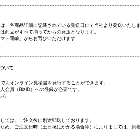
ては、各商品詳細に記載されている発送日にて当社より発送いたし
送は商品がすべて揃ってからの発送となります。
ヤマト運輸」からお選びいただけます
ついて
つでもオンライン見積書を発行することができます。
会員（BizID）への登録が必要です。
ちら
ましては、ご注文後に別途郵送しております。
のため、ご注文日時（土日祝にかかる場合等）によりましては、到