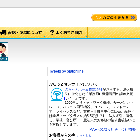
Tweets by platonline
ぷらっとオンラインについて
ぷらっとホーム株式会社
が運用する、法人取
引に特化した「業務用IT機器専門の調達支援
サイト」です。
1999年よりネットワーク機器、サーバ、スト
レージ、パソコン周辺機器、PCパーツ、ソフトウェ
ア、ライセンスなど、業務用IT機器中心に販売。品揃え
は業界トップクラスの約5.5万点です。法人取引に特化
し、学校・官公庁・一般法人のお客様の請求書後払いに
も対応しています。
IPv6への取り組み
会社概要
お客様からの声
もっと見る