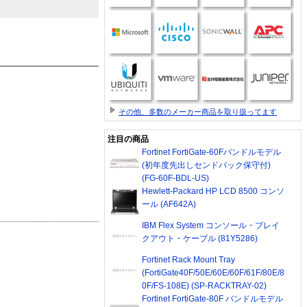
その他、多数のメーカー商品を取り扱ってます
注目の商品
Fortinet FortiGate-60Fバンドルモデル
(初年度先出しセンドバック保守付)
(FG-60F-BDL-US)
Hewlett-Packard HP LCD 8500 コンソ
ール (AF642A)
IBM Flex System コンソール・ブレイ
クアウト・ケーブル (81Y5286)
Fortinet Rack Mount Tray
(FortiGate40F/50E/60E/60F/61F/80E/8
0F/FS-108E) (SP-RACKTRAY-02)
Fortinet FortiGate-80F バンドルモデル