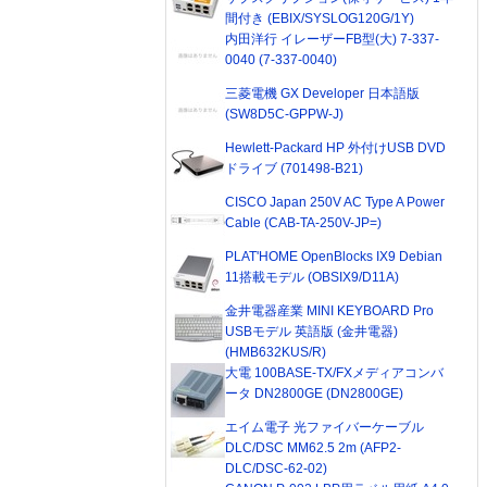
間付き (EBIX/SYSLOG120G/1Y)
内田洋行 イレーザーFB型(大) 7-337-
0040 (7-337-0040)
三菱電機 GX Developer 日本語版
(SW8D5C-GPPW-J)
Hewlett-Packard HP 外付けUSB DVD
ドライブ (701498-B21)
CISCO Japan 250V AC Type A Power
Cable (CAB-TA-250V-JP=)
PLAT'HOME OpenBlocks IX9 Debian
11搭載モデル (OBSIX9/D11A)
金井電器産業 MINI KEYBOARD Pro
USBモデル 英語版 (金井電器)
(HMB632KUS/R)
大電 100BASE-TX/FXメディアコンバ
ータ DN2800GE (DN2800GE)
エイム電子 光ファイバーケーブル
DLC/DSC MM62.5 2m (AFP2-
DLC/DSC-62-02)