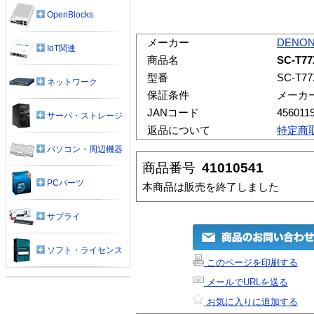
OpenBlocks
メーカー
DENO
IoT関連
商品名
SC-T
型番
SC-T7
ネットワーク
保証条件
メーカ
JANコード
456011
サーバ・ストレージ
返品について
特定商
パソコン・周辺機器
商品番号
41010541
PCパーツ
本商品は販売を終了しました
サプライ
ソフト・ライセンス
このページを印刷する
メールでURLを送る
お気に入りに追加する