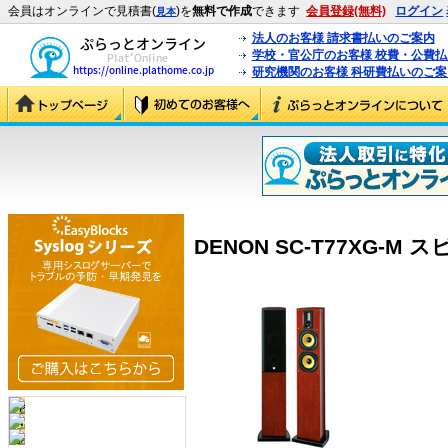
会員はオンラインで見積書(
)を
無料で作成
できます
会員登録(無料)
ログイン
見本
法人のお客様 請求書払いのご案内
学校・官公庁のお客様 校費・公費
研究機関のお客様 科研費払いのご案
DENON SC-T77XG-M ス