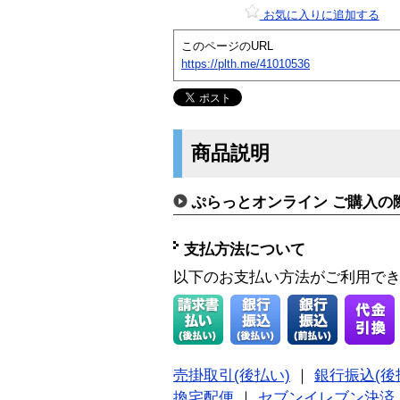
お気に入りに追加する
このページのURL
https://plth.me/41010536
商品説明
ぷらっとオンライン ご購入の
支払方法について
以下のお支払い方法がご利用で
売掛取引(後払い)
｜
銀行振込(後
換宅配便
｜
セブンイレブン決済