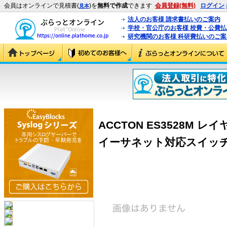
会員はオンラインで見積書(
)を
無料で作成
できます
会員登録(無料)
ログイン
見本
法人のお客様 請求書払いのご案内
学校・官公庁のお客様 校費・公費
研究機関のお客様 科研費払いのご案
ACCTON ES3528M 
イーサネット対応スイッチ (