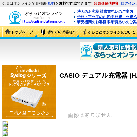
会員はオンラインで見積書(
)を
無料で作成
できます
会員登録(無料)
ログイン
見本
法人のお客様 請求書払いのご案内
学校・官公庁のお客様 校費・公費
研究機関のお客様 科研費払いのご案
CASIO デュアル充電器 (HA