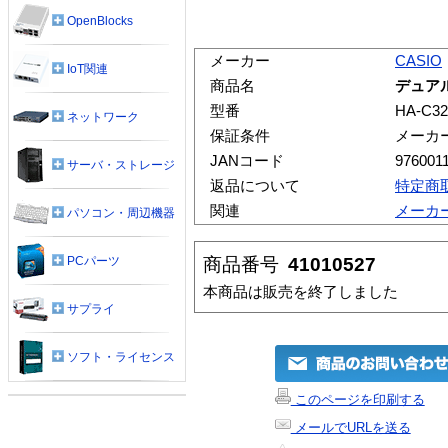
OpenBlocks
メーカー
CASIO
IoT関連
商品名
デュア
型番
HA-C3
ネットワーク
保証条件
メーカ
JANコード
976001
サーバ・ストレージ
返品について
特定商
関連
メーカ
パソコン・周辺機器
商品番号
41010527
PCパーツ
本商品は販売を終了しました
サプライ
ソフト・ライセンス
このページを印刷する
メールでURLを送る