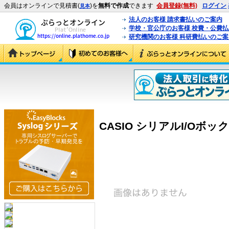
会員はオンラインで見積書(
)を
無料で作成
できます
会員登録(無料)
ログイン
見本
法人のお客様 請求書払いのご案内
学校・官公庁のお客様 校費・公費
研究機関のお客様 科研費払いのご案
CASIO シリアルI/Oボックス 