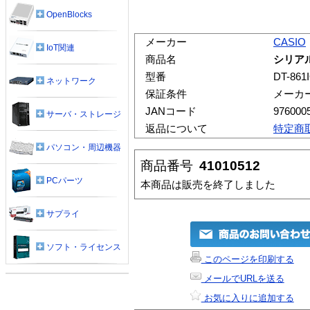
OpenBlocks
メーカー
CASIO
IoT関連
商品名
シリアル
型番
DT-861
ネットワーク
保証条件
メーカ
JANコード
976000
サーバ・ストレージ
返品について
特定商
パソコン・周辺機器
商品番号
41010512
PCパーツ
本商品は販売を終了しました
サプライ
ソフト・ライセンス
このページを印刷する
メールでURLを送る
お気に入りに追加する