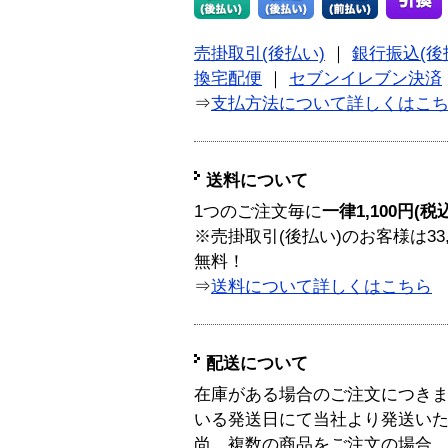
売掛取引(後払い)
｜
銀行振込(後
換宅配便
｜
セブンイレブン決済
⇒
支払方法について詳しくはこ
送料について
1つのご注文毎に
一律1,100円(税
※売掛取引(後払い)のお客様は33
無料！
⇒
送料について詳しくはこちら
配送について
在庫がある場合のご注文につき
いる発送日にて当社より発送い
尚、複数の商品をご注文の場合