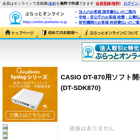
会員はオンラインで見積書(
)を
無料で作成
できます
会員登録(無料)
ログイン
見本
法人のお客様 請求書払いのご案内
学校・官公庁のお客様 校費・公費
研究機関のお客様 科研費払いのご案
CASIO DT-870用ソフ
(DT-SDK870)