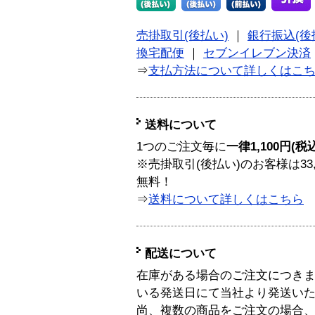
売掛取引(後払い)
｜
銀行振込(後
換宅配便
｜
セブンイレブン決済
⇒
支払方法について詳しくはこ
送料について
1つのご注文毎に
一律1,100円(税
※売掛取引(後払い)のお客様は33
無料！
⇒
送料について詳しくはこちら
配送について
在庫がある場合のご注文につき
いる発送日にて当社より発送い
尚、複数の商品をご注文の場合