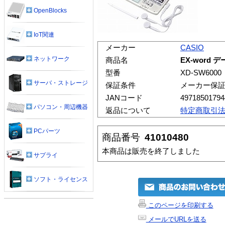
OpenBlocks
IoT関連
メーカー
CASIO
ネットワーク
商品名
EX-word 
型番
XD-SW6000
サーバ・ストレージ
保証条件
メーカー保
JANコード
49718501794
パソコン・周辺機器
返品について
特定商取引
PCパーツ
商品番号
41010480
本商品は販売を終了しました
サプライ
ソフト・ライセンス
このページを印刷する
メールでURLを送る