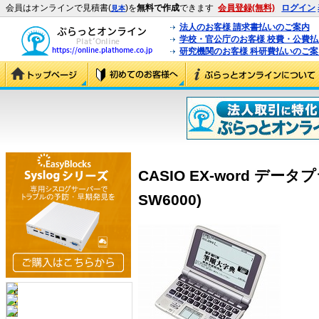
会員はオンラインで見積書(
)を
無料で作成
できます
会員登録(無料)
ログイン
見本
法人のお客様 請求書払いのご案内
学校・官公庁のお客様 校費・公費
研究機関のお客様 科研費払いのご案
CASIO EX-word データプラ
SW6000)