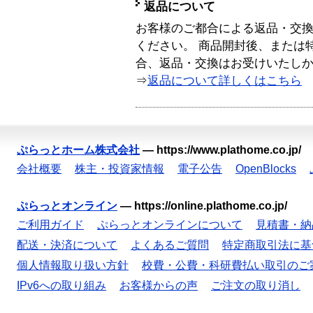
返品について
お客様のご都合による返品・交
ください。 商品開封後、または
合、返品・交換はお受けいたし
⇒
返品について詳しくはこちら
ぷらっとホーム株式会社
—
https://www.plathome.co.jp/
会社概要
株主・投資家情報
電子公告
OpenBlocks
ぷらっとオンライン
—
https://online.plathome.co.jp/
ご利用ガイド
ぷらっとオンラインについて
見積書・納
配送・決済について
よくあるご質問
特定商取引法に基
個人情報取り扱い方針
校費・公費・科研費払い取引のご
IPv6への取り組み
お客様からの声
ご注文の取り消し