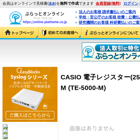
会員はオンラインで見積書(
)を
無料で作成
できます
会員登録(無料)
ログイン
見本
法人のお客様 請求書払いのご案内
学校・官公庁のお客様 校費・公費
研究機関のお客様 科研費払いのご案
CASIO 電子レジスター(25
M (TE-5000-M)