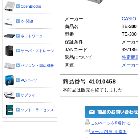
OpenBlocks
メーカー
CASIO
IoT関連
商品名
TE-3
型番
TE-300
ネットワーク
保証条件
メーカ
JANコード
497185
サーバ・ストレージ
返品について
特定商
関連
メーカ
パソコン・周辺機器
商品番号
41010458
PCパーツ
本商品は販売を終了しました
サプライ
ソフト・ライセンス
このページを印刷する
メールでURLを送る