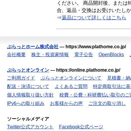
ください。 商品開封後、または
合、返品・交換はお受けいたし
⇒
返品について詳しくはこちら
ぷらっとホーム株式会社
—
https://www.plathome.co.jp/
会社概要
株主・投資家情報
電子公告
OpenBlocks
ぷらっとオンライン
—
https://online.plathome.co.jp/
ご利用ガイド
ぷらっとオンラインについて
見積書・納
配送・決済について
よくあるご質問
特定商取引法に基
個人情報取り扱い方針
校費・公費・科研費払い取引のご
IPv6への取り組み
お客様からの声
ご注文の取り消し
ソーシャルメディア
Twitter公式アカウント
Facebook公式ページ