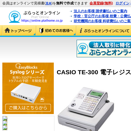
会員はオンラインで見積書(
)を
無料で作成
できます
会員登録(無料)
ログイン
見本
法人のお客様 請求書払いのご案内
学校・官公庁のお客様 校費・公費
研究機関のお客様 科研費払いのご案
CASIO TE-300 電子レジス