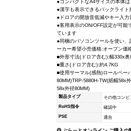
●コンパクトなA4サイズの本体
●漢字も表示できるバックライト
●ドロアの開放音低減やキー入力
●客用表示のON/OFF設定が可
ています
●同梱のパソコンツールを使い、
ーカー希望小売価格:オープン価
■外形寸法(ドロア含む):幅330x奥行
■重さ(ドロア含む):約4.7KG
■使用サーマル(感熱)ロールペーパー:
80MM)TRP-5880H-TW(紙幅58x
58x外径80MM)
製品タイプ
その他コンピ
RoHS指令
確認中
PSE
適合
ぷらっとオンライン ご購入の