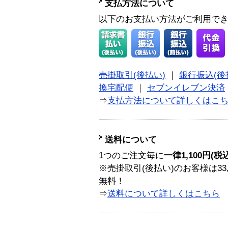
支払方法について
以下のお支払い方法がご利用で
売掛取引(後払い)
｜
銀行振込(後
換宅配便
｜
セブンイレブン決済
⇒
支払方法について詳しくはこ
送料について
1つのご注文毎に
一律1,100円(税
※売掛取引(後払い)のお客様は33
無料！
⇒
送料について詳しくはこちら