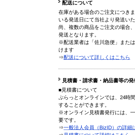
配送について
在庫がある場合のご注文につき
いる発送日にて当社より発送い
尚、複数の商品をご注文の場合
発送となります。
※配送業者は「佐川急便」また
けます
⇒
配送について詳しくはこちら
見積書・請求書・納品書等の発
■見積書について
ぷらっとオンラインでは、24時
することができます。
※オンライン見積書発行には、一般
要です。
⇒
一般法人会員（BizID）の詳細