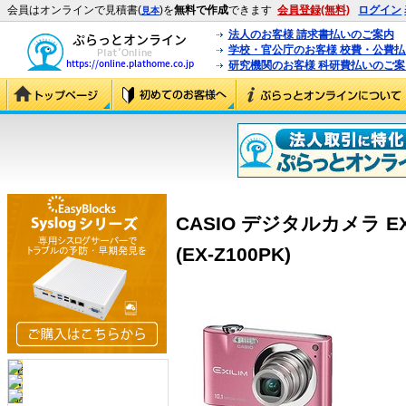
会員はオンラインで見積書(
)を
無料で作成
できます
会員登録(無料)
ログイン
見本
法人のお客様 請求書払いのご案内
学校・官公庁のお客様 校費・公費
研究機関のお客様 科研費払いのご案
CASIO デジタルカメラ EXIL
(EX-Z100PK)