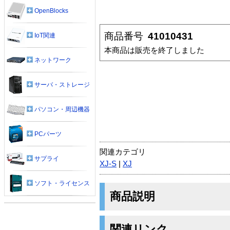
OpenBlocks
商品番号
41010431
IoT関連
本商品は販売を終了しました
ネットワーク
サーバ・ストレージ
パソコン・周辺機器
PCパーツ
関連カテゴリ
サプライ
XJ-S
|
XJ
ソフト・ライセンス
商品説明
関連リンク