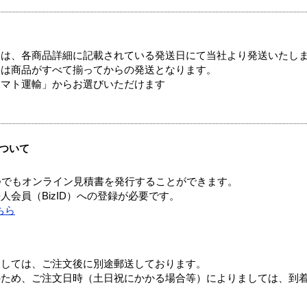
ては、各商品詳細に記載されている発送日にて当社より発送いたし
送は商品がすべて揃ってからの発送となります。
ヤマト運輸」からお選びいただけます
ついて
つでもオンライン見積書を発行することができます。
会員（BizID）への登録が必要です。
ちら
ましては、ご注文後に別途郵送しております。
のため、ご注文日時（土日祝にかかる場合等）によりましては、到