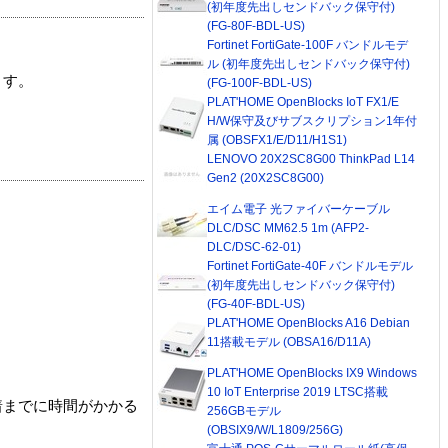
(初年度先出しセンドバック保守付)
(FG-80F-BDL-US)
Fortinet FortiGate-100F バンドルモデ
ル (初年度先出しセンドバック保守付)
ます。
(FG-100F-BDL-US)
PLAT'HOME OpenBlocks IoT FX1/E
H/W保守及びサブスクリプション1年付
属 (OBSFX1/E/D11/H1S1)
LENOVO 20X2SC8G00 ThinkPad L14
Gen2 (20X2SC8G00)
エイム電子 光ファイバーケーブル
DLC/DSC MM62.5 1m (AFP2-
DLC/DSC-62-01)
Fortinet FortiGate-40F バンドルモデル
(初年度先出しセンドバック保守付)
(FG-40F-BDL-US)
PLAT'HOME OpenBlocks A16 Debian
11搭載モデル (OBSA16/D11A)
PLAT'HOME OpenBlocks IX9 Windows
10 IoT Enterprise 2019 LTSC搭載
着までに時間がかかる
256GBモデル
(OBSIX9/W/L1809/256G)