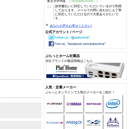
東京大学/K様
(ご利用期間2009年～)
“
請求書払いに対応していただいているので利用
しております。メールでの問い合わせにも丁寧
に対応していただけるので大変ありがたいで
す。
あなたの声をお寄せください!
公式アカウント / ページ
ぷらっとホーム社製品
当社ブランドの製品情報はこちら
人気・定番メーカー
ぷらっとオンラインで人気のメーカーをご紹介！