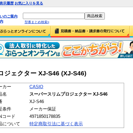
表示履歴
お気に入りを見る
払いのご案内
内
型番まとめ検索»
ェクター XJ-S46 (XJ-S46)
ーカー
CASIO
品名
スーパースリムプロジェクター XJ-S46
番
XJ-S46
証条件
メーカー保証
ANコード
4971850178835
品について
特定商取引法に基づく表示