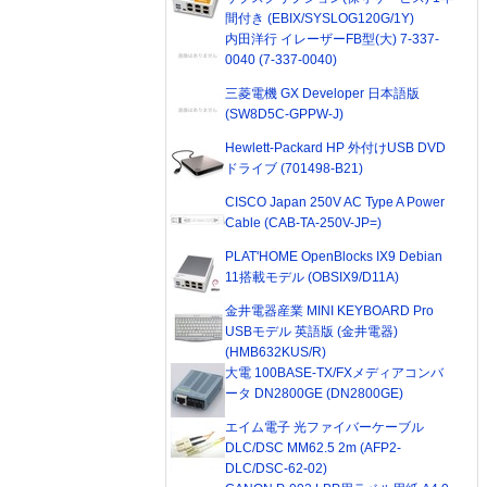
間付き (EBIX/SYSLOG120G/1Y)
内田洋行 イレーザーFB型(大) 7-337-
0040 (7-337-0040)
三菱電機 GX Developer 日本語版
(SW8D5C-GPPW-J)
Hewlett-Packard HP 外付けUSB DVD
ドライブ (701498-B21)
CISCO Japan 250V AC Type A Power
Cable (CAB-TA-250V-JP=)
PLAT'HOME OpenBlocks IX9 Debian
11搭載モデル (OBSIX9/D11A)
金井電器産業 MINI KEYBOARD Pro
USBモデル 英語版 (金井電器)
(HMB632KUS/R)
大電 100BASE-TX/FXメディアコンバ
ータ DN2800GE (DN2800GE)
エイム電子 光ファイバーケーブル
DLC/DSC MM62.5 2m (AFP2-
DLC/DSC-62-02)