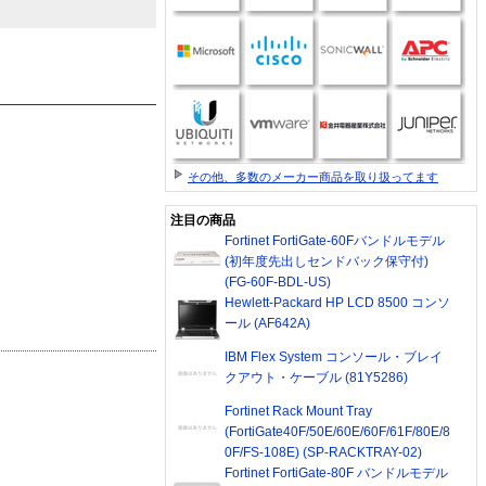
その他、多数のメーカー商品を取り扱ってます
注目の商品
Fortinet FortiGate-60Fバンドルモデル
(初年度先出しセンドバック保守付)
(FG-60F-BDL-US)
Hewlett-Packard HP LCD 8500 コンソ
ール (AF642A)
IBM Flex System コンソール・ブレイ
クアウト・ケーブル (81Y5286)
Fortinet Rack Mount Tray
(FortiGate40F/50E/60E/60F/61F/80E/8
0F/FS-108E) (SP-RACKTRAY-02)
Fortinet FortiGate-80F バンドルモデル