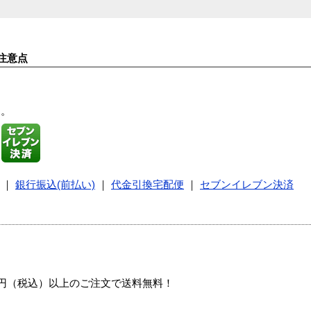
注意点
す。
｜
銀行振込(前払い)
｜
代金引換宅配便
｜
セブンイレブン決済
00円（税込）以上のご注文で送料無料！