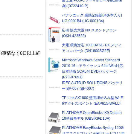
富士通 POS-Cサーマルロール紙(高保
存) (0722410-P)
パナソニック 感熱記録紙B4(6本入り)
UG-0001B4 (UG-0001B4)
応研 販売大臣 NX スタンドアロン
(OKN-423533)
大電 環境対応 1000BASE-T/X メディ
アコンバータ (DN1800SG2E)
の事情なく8日以上経
Microsoft Windows Server Standard
2019 16コアライセンス 64bitWin対応
日本語版 5CAL付 DVDパッケージ
(P73-07691)
IDEC AUTO-ID SOLUTIONS バッテリ
ー BP-007 (BP-007)
TP-Link AX1800 壁面埋め込み型 Wi-Fi
6アクセスポイント (EAP615-WALL)
PLAT'HOME OpenBlocks IX9 Debian
10搭載モデル (OBSIX9/D10A)
PLAT'HOME EasyBlocks Syslog 120G
サブスクリプション(保守サービス) 1年