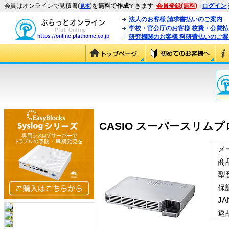
会員はオンラインで見積書(
)を
無料で作成
できます
会員登録(無料)
ログイン
見本
法人のお客様 請求書払いのご案内
学校・官公庁のお客様 校費・公費
研究機関のお客様 科研費払いのご案
CASIO スーパースリムプロジ
メ
商
型
保
J
返