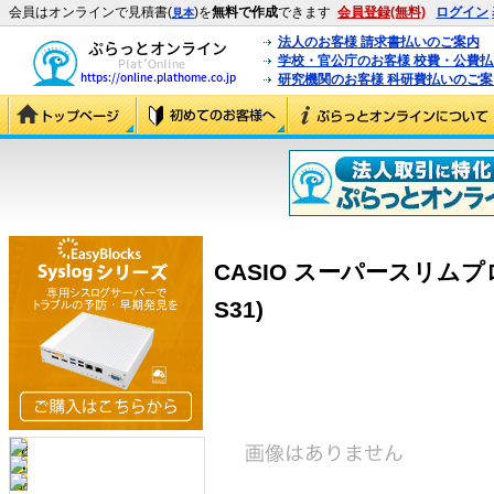
会員はオンラインで見積書(
)を
無料で作成
できます
会員登録(無料)
ログイン
見本
法人のお客様 請求書払いのご案内
学校・官公庁のお客様 校費・公費
研究機関のお客様 科研費払いのご案
CASIO スーパースリムプロジ
S31)