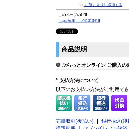
お気に入りに追加する
このページのURL
https://plth.me/41010419
商品説明
ぷらっとオンライン ご購入の
支払方法について
以下のお支払い方法がご利用で
売掛取引(後払い)
｜
銀行振込(後
換宅配便
｜
セブンイレブン決済