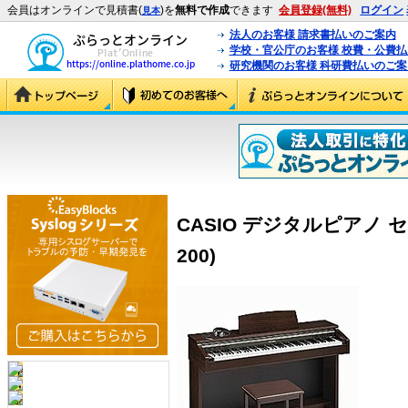
会員はオンラインで見積書(
)を
無料で作成
できます
会員登録(無料)
ログイン
見本
法人のお客様 請求書払いのご案内
学校・官公庁のお客様 校費・公費
研究機関のお客様 科研費払いのご案
CASIO デジタルピアノ セル
200)