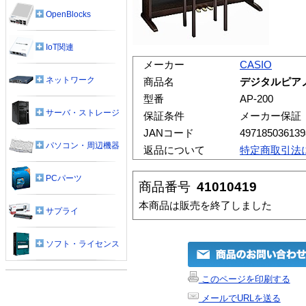
OpenBlocks
IoT関連
メーカー
CASIO
ネットワーク
商品名
デジタルピアノ
型番
AP-200
サーバ・ストレージ
保証条件
メーカー保証
JANコード
497185036139
パソコン・周辺機器
返品について
特定商取引法
PCパーツ
商品番号
41010419
本商品は販売を終了しました
サプライ
ソフト・ライセンス
このページを印刷する
メールでURLを送る