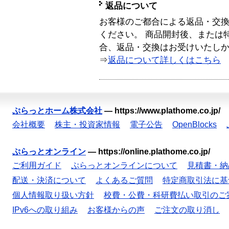
返品について
お客様のご都合による返品・交
ください。 商品開封後、または
合、返品・交換はお受けいたし
⇒
返品について詳しくはこちら
ぷらっとホーム株式会社
—
https://www.plathome.co.jp/
会社概要
株主・投資家情報
電子公告
OpenBlocks
ぷらっとオンライン
—
https://online.plathome.co.jp/
ご利用ガイド
ぷらっとオンラインについて
見積書・納
配送・決済について
よくあるご質問
特定商取引法に基
個人情報取り扱い方針
校費・公費・科研費払い取引のご
IPv6への取り組み
お客様からの声
ご注文の取り消し