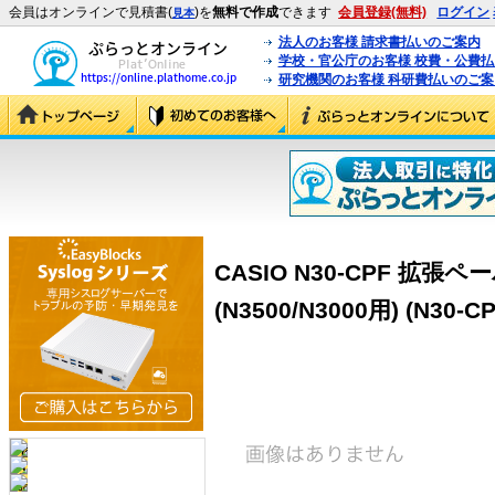
会員はオンラインで見積書(
)を
無料で作成
できます
会員登録(無料)
ログイン
見本
法人のお客様 請求書払いのご案内
学校・官公庁のお客様 校費・公費
研究機関のお客様 科研費払いのご案
CASIO N30-CPF 拡
(N3500/N3000用) (N30-CP