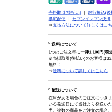
売掛取引(後払い)
｜
銀行振込(後
換宅配便
｜
セブンイレブン決済
⇒
支払方法について詳しくはこ
送料について
1つのご注文毎に
一律1,100円(税
※売掛取引(後払い)のお客様は33
無料！
⇒
送料について詳しくはこちら
配送について
在庫がある場合のご注文につき
いる発送日にて当社より発送い
尚、複数の商品をご注文の場合