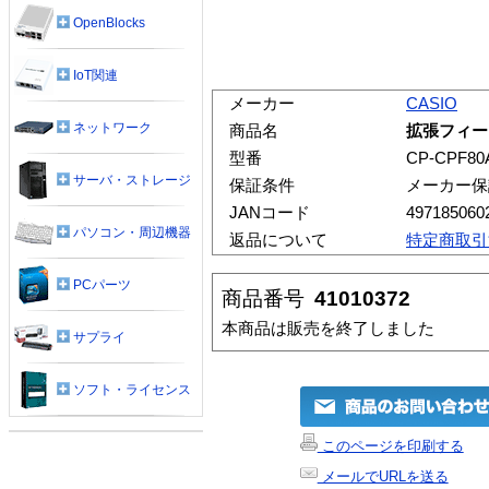
OpenBlocks
IoT関連
メーカー
CASIO
ネットワーク
商品名
拡張フィーダ
型番
CP-CPF80
サーバ・ストレージ
保証条件
メーカー保
JANコード
497185060
パソコン・周辺機器
返品について
特定商取引
PCパーツ
商品番号
41010372
本商品は販売を終了しました
サプライ
ソフト・ライセンス
このページを印刷する
メールでURLを送る