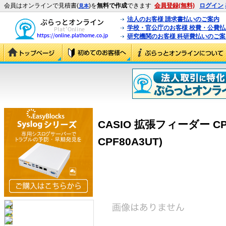
会員はオンラインで見積書(
)を
無料で作成
できます
会員登録(無料)
ログイン
見本
法人のお客様 請求書払いのご案内
学校・官公庁のお客様 校費・公費
研究機関のお客様 科研費払いのご案
CASIO 拡張フィーダー CP-C
CPF80A3UT)