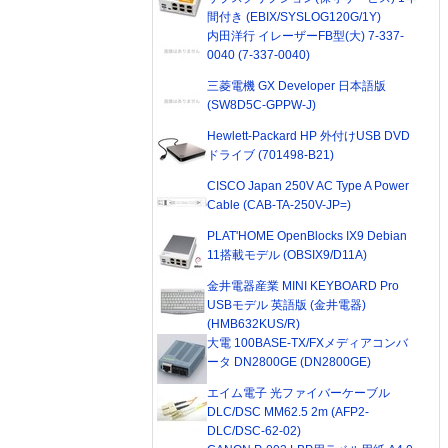
間付き (EBIX/SYSLOG120G/1Y)
内田洋行 イレーザーFB型(大) 7-337-
0040 (7-337-0040)
三菱電機 GX Developer 日本語版
(SW8D5C-GPPW-J)
Hewlett-Packard HP 外付けUSB DVD
ドライブ (701498-B21)
CISCO Japan 250V AC Type A Power
Cable (CAB-TA-250V-JP=)
PLAT'HOME OpenBlocks IX9 Debian
11搭載モデル (OBSIX9/D11A)
金井電器産業 MINI KEYBOARD Pro
USBモデル 英語版 (金井電器)
(HMB632KUS/R)
大電 100BASE-TX/FXメディアコンバ
ータ DN2800GE (DN2800GE)
エイム電子 光ファイバーケーブル
DLC/DSC MM62.5 2m (AFP2-
DLC/DSC-62-02)