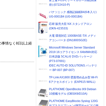
富士通 POS-Cサーマルロール紙(高保
存) (0722410-P)
パナソニック 感熱記録紙B4(6本入り)
UG-0001B4 (UG-0001B4)
応研 販売大臣 NX スタンドアロン
(OKN-423533)
大電 環境対応 1000BASE-T/X メディ
アコンバータ (DN1800SG2E)
の事情なく8日以上経
Microsoft Windows Server Standard
2019 16コアライセンス 64bitWin対応
日本語版 5CAL付 DVDパッケージ
(P73-07691)
IDEC AUTO-ID SOLUTIONS バッテリ
ー BP-007 (BP-007)
TP-Link AX1800 壁面埋め込み型 Wi-Fi
6アクセスポイント (EAP615-WALL)
PLAT'HOME OpenBlocks IX9 Debian
10搭載モデル (OBSIX9/D10A)
PLAT'HOME EasyBlocks Syslog 120G
サブスクリプション(保守サービス) 1年