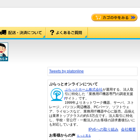
Tweets by platonline
ぷらっとオンラインについて
ぷらっとホーム株式会社
が運用する、法人取
引に特化した「業務用IT機器専門の調達支援
サイト」です。
1999年よりネットワーク機器、サーバ、スト
レージ、パソコン周辺機器、PCパーツ、ソフトウェ
ア、ライセンスなど、業務用IT機器中心に販売。品揃え
は業界トップクラスの約5.5万点です。法人取引に特化
し、学校・官公庁・一般法人のお客様の請求書後払いに
も対応しています。
IPv6への取り組み
会社概要
お客様からの声
もっと見る