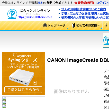
会員はオンラインで見積書(
)を
無料で作成
できます
会員登録(無料)
ログイン
見本
法人のお客様 請求書払いのご案内
学校・官公庁のお客様 校費・公費
研究機関のお客様 科研費払いのご案
CANON ImageCreate DBL
メ
商
型
保
J
返
関