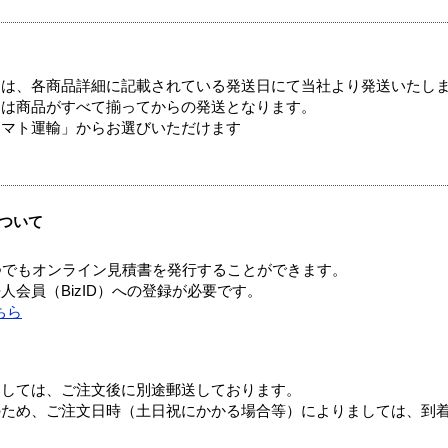
ては、各商品詳細に記載されている発送日にて当社より発送いたし
送は商品がすべて揃ってからの発送となります。
ヤマト運輸」からお選びいただけます
ついて
つでもオンライン見積書を発行することができます。
会員（BizID）への登録が必要です。
ちら
ましては、ご注文後に別途郵送しております。
のため、ご注文日時（土日祝にかかる場合等）によりましては、到