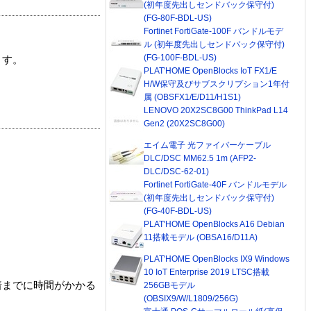
(初年度先出しセンドバック保守付)
(FG-80F-BDL-US)
Fortinet FortiGate-100F バンドルモデ
ル (初年度先出しセンドバック保守付)
(FG-100F-BDL-US)
ます。
PLAT'HOME OpenBlocks IoT FX1/E
H/W保守及びサブスクリプション1年付
属 (OBSFX1/E/D11/H1S1)
LENOVO 20X2SC8G00 ThinkPad L14
Gen2 (20X2SC8G00)
エイム電子 光ファイバーケーブル
DLC/DSC MM62.5 1m (AFP2-
DLC/DSC-62-01)
Fortinet FortiGate-40F バンドルモデル
(初年度先出しセンドバック保守付)
(FG-40F-BDL-US)
PLAT'HOME OpenBlocks A16 Debian
11搭載モデル (OBSA16/D11A)
PLAT'HOME OpenBlocks IX9 Windows
10 IoT Enterprise 2019 LTSC搭載
着までに時間がかかる
256GBモデル
(OBSIX9/W/L1809/256G)