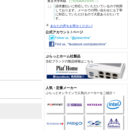
東京大学/K様
(ご利用期間2009年～)
“
請求書払いに対応していただいているので利用
しております。メールでの問い合わせにも丁寧
に対応していただけるので大変ありがたいで
す。
あなたの声をお寄せください!
公式アカウント / ページ
ぷらっとホーム社製品
当社ブランドの製品情報はこちら
人気・定番メーカー
ぷらっとオンラインで人気のメーカーをご紹介！