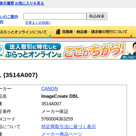
表示履歴
お気に入りを見る
払いのご案内
内
型番まとめ検索»
 (3514A007)
ーカー
CANON
品名
ImageCreate DBL
番
3514A007
証条件
メーカー保証
ANコード
9760004363259
品について
特定商取引法に基づく表示
連
メーカー商品ページ