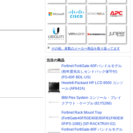
その他、多数のメーカー商品を取り扱ってます
注目の商品
Fortinet FortiGate-60Fバンドルモデル
(初年度先出しセンドバック保守付)
(FG-60F-BDL-US)
Hewlett-Packard HP LCD 8500 コンソ
ール (AF642A)
IBM Flex System コンソール・ブレイ
クアウト・ケーブル (81Y5286)
Fortinet Rack Mount Tray
(FortiGate40F/50E/60E/60F/61F/80E/8
0F/FS-108E) (SP-RACKTRAY-02)
Fortinet FortiGate-80F バンドルモデル