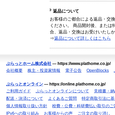
返品について
お客様のご都合による返品・交
ください。 商品開封後、または
合、返品・交換はお受けいたし
⇒
返品について詳しくはこちら
ぷらっとホーム株式会社
—
https://www.plathome.co.jp/
会社概要
株主・投資家情報
電子公告
OpenBlocks
ぷらっとオンライン
—
https://online.plathome.co.jp/
ご利用ガイド
ぷらっとオンラインについて
見積書・納
配送・決済について
よくあるご質問
特定商取引法に基
個人情報取り扱い方針
校費・公費・科研費払い取引のご
IPv6への取り組み
お客様からの声
ご注文の取り消し