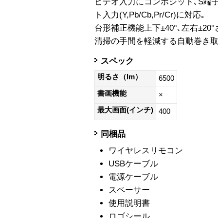
ビデオ入力にコンポジット､S端子
ト入力(Y,Pb/Cb,Pr/Cr)に対応｡
台形補正機能上下±40°､左右±2
清掃の手間を軽減する自動巻き取
スペック
明るさ（lm）
6500
書画機能
×
最大画面(インチ)
400
同梱品
ワイヤレスリモコン
USBケーブル
電源ケーブル
スペーサー
使用説明書
ロゴシール