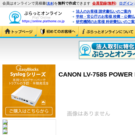
会員はオンラインで見積書(
)を
無料で作成
できます
会員登録(無料)
ログイン
見本
法人のお客様 請求書払いのご案内
学校・官公庁のお客様 校費・公費
研究機関のお客様 科研費払いのご案
CANON LV-7585 POWER 