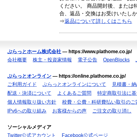
ください。 商品開封後、または
合、返品・交換はお受けいたし
⇒
返品について詳しくはこちら
ぷらっとホーム株式会社
—
https://www.plathome.co.jp/
会社概要
株主・投資家情報
電子公告
OpenBlocks
ぷらっとオンライン
—
https://online.plathome.co.jp/
ご利用ガイド
ぷらっとオンラインについて
見積書・納
配送・決済について
よくあるご質問
特定商取引法に基
個人情報取り扱い方針
校費・公費・科研費払い取引のご
IPv6への取り組み
お客様からの声
ご注文の取り消し
ソーシャルメディア
Twitter公式アカウント
Facebook公式ページ