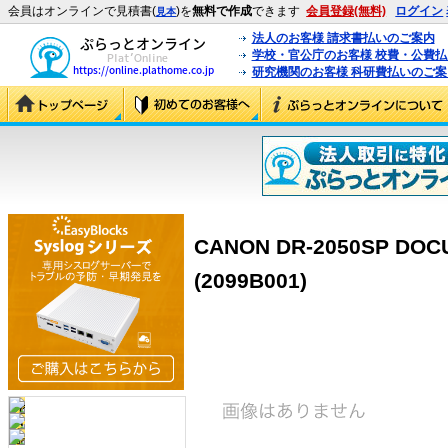
会員はオンラインで見積書(
)を
無料で作成
できます
会員登録(無料)
ログイン
見本
法人のお客様 請求書払いのご案内
学校・官公庁のお客様 校費・公費
研究機関のお客様 科研費払いのご案
CANON DR-2050SP DO
(2099B001)