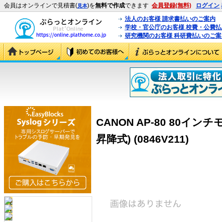
会員はオンラインで見積書(
)を
無料で作成
できます
会員登録(無料)
ログイン
見本
法人のお客様 請求書払いのご案内
学校・官公庁のお客様 校費・公費
研究機関のお客様 科研費払いのご案
CANON AP-80 80イ
昇降式) (0846V211)