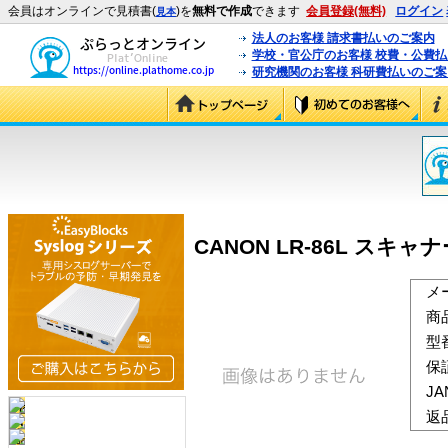
会員はオンラインで見積書(
)を
無料で作成
できます
会員登録(無料)
ログイン
見本
法人のお客様 請求書払いのご案内
学校・官公庁のお客様 校費・公費
研究機関のお客様 科研費払いのご案
CANON LR-86L スキャナ
メ
商
型
保
J
返