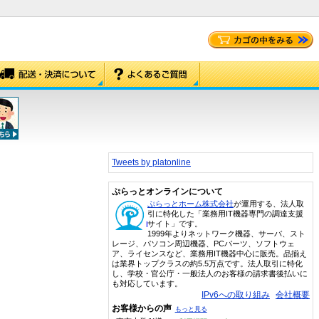
Tweets by platonline
ぷらっとオンラインについて
ぷらっとホーム株式会社
が運用する、法人取
引に特化した「業務用IT機器専門の調達支援
サイト」です。
1999年よりネットワーク機器、サーバ、スト
レージ、パソコン周辺機器、PCパーツ、ソフトウェ
ア、ライセンスなど、業務用IT機器中心に販売。品揃え
は業界トップクラスの約5.5万点です。法人取引に特化
し、学校・官公庁・一般法人のお客様の請求書後払いに
も対応しています。
IPv6への取り組み
会社概要
お客様からの声
もっと見る