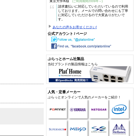
東京大学/K様
(ご利用期間2009年～)
“
請求書払いに対応していただいているので利用
しております。メールでの問い合わせにも丁寧
に対応していただけるので大変ありがたいで
す。
あなたの声をお寄せください!
公式アカウント / ページ
ぷらっとホーム社製品
当社ブランドの製品情報はこちら
人気・定番メーカー
ぷらっとオンラインで人気のメーカーをご紹介！