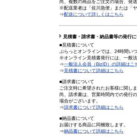
尚、複数の商品をご注文の場合、発
※配送業者は「佐川急便」または「
⇒
配送について詳しくはこちら
見積書・請求書・納品書等の発行に
■見積書について
ぷらっとオンラインでは、24時間い
※オンライン見積書発行には、一般法人
⇒
一般法人会員（BizID）の詳細はこ
⇒
見積書について詳細はこちら
■請求書について
ご注文時に希望されたお客様に関し
尚、請求書は、営業時間内での発行
場合がございます。
⇒
請求書について詳細はこちら
■納品書について
お届けする商品に同梱致します。
⇒
納品書について詳細はこちら