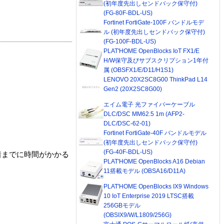
(初年度先出しセンドバック保守付)
(FG-80F-BDL-US)
Fortinet FortiGate-100F バンドルモデ
ル (初年度先出しセンドバック保守付)
(FG-100F-BDL-US)
PLAT'HOME OpenBlocks IoT FX1/E
H/W保守及びサブスクリプション1年付
属 (OBSFX1/E/D11/H1S1)
LENOVO 20X2SC8G00 ThinkPad L14
Gen2 (20X2SC8G00)
エイム電子 光ファイバーケーブル
DLC/DSC MM62.5 1m (AFP2-
DLC/DSC-62-01)
Fortinet FortiGate-40F バンドルモデル
(初年度先出しセンドバック保守付)
(FG-40F-BDL-US)
着までに時間がかかる
PLAT'HOME OpenBlocks A16 Debian
11搭載モデル (OBSA16/D11A)
PLAT'HOME OpenBlocks IX9 Windows
10 IoT Enterprise 2019 LTSC搭載
256GBモデル
(OBSIX9/W/L1809/256G)