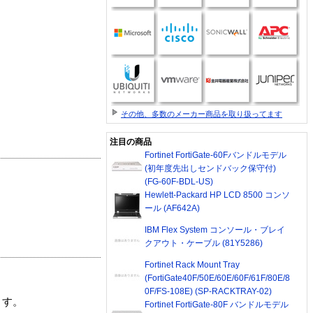
その他、多数のメーカー商品を取り扱ってます
注目の商品
Fortinet FortiGate-60Fバンドルモデル
(初年度先出しセンドバック保守付)
(FG-60F-BDL-US)
Hewlett-Packard HP LCD 8500 コンソ
ール (AF642A)
IBM Flex System コンソール・ブレイ
クアウト・ケーブル (81Y5286)
Fortinet Rack Mount Tray
(FortiGate40F/50E/60E/60F/61F/80E/8
0F/FS-108E) (SP-RACKTRAY-02)
ます。
Fortinet FortiGate-80F バンドルモデル