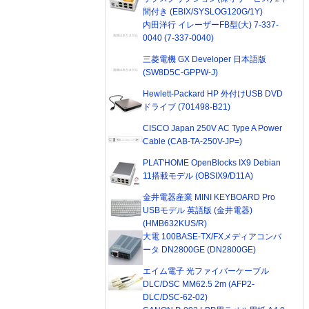
間付き (EBIX/SYSLOG120G/1Y)
内田洋行 イレーザーFB型(大) 7-337-
0040 (7-337-0040)
三菱電機 GX Developer 日本語版
(SW8D5C-GPPW-J)
Hewlett-Packard HP 外付けUSB DVD
ドライブ (701498-B21)
CISCO Japan 250V AC Type A Power
Cable (CAB-TA-250V-JP=)
PLAT'HOME OpenBlocks IX9 Debian
11搭載モデル (OBSIX9/D11A)
金井電器産業 MINI KEYBOARD Pro
USBモデル 英語版 (金井電器)
(HMB632KUS/R)
大電 100BASE-TX/FXメディアコンバ
ータ DN2800GE (DN2800GE)
エイム電子 光ファイバーケーブル
DLC/DSC MM62.5 2m (AFP2-
DLC/DSC-62-02)