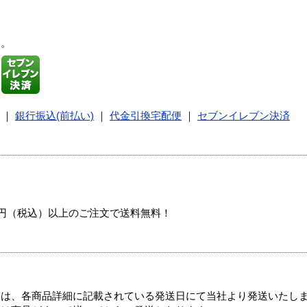
す。
｜
銀行振込(前払い)
｜
代金引換宅配便
｜
セブンイレブン決済
00円（税込）以上のご注文で送料無料！
ては、各商品詳細に記載されている発送日にて当社より発送いたし