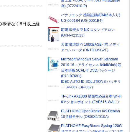
富士通 POS-Cサーマルロール紙(高保
存) (0722410-P)
パナソニック 感熱記録紙B4(6本入り)
UG-0001B4 (UG-0001B4)
の事情なく8日以上経
応研 販売大臣 NX スタンドアロン
(OKN-423533)
大電 環境対応 1000BASE-T/X メディ
アコンバータ (DN1800SG2E)
Microsoft Windows Server Standard
2019 16コアライセンス 64bitWin対応
日本語版 5CAL付 DVDパッケージ
(P73-07691)
IDEC AUTO-ID SOLUTIONS バッテリ
ー BP-007 (BP-007)
TP-Link AX1800 壁面埋め込み型 Wi-Fi
6アクセスポイント (EAP615-WALL)
PLAT'HOME OpenBlocks IX9 Debian
10搭載モデル (OBSIX9/D10A)
PLAT'HOME EasyBlocks Syslog 120G
サブスクリプション(保守サービス) 1年