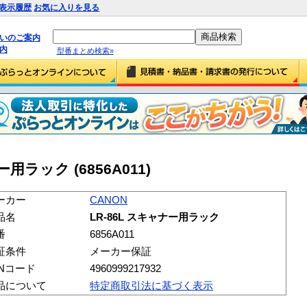
表示履歴
お気に入りを見る
払いのご案内
内
型番まとめ検索»
ー用ラック (6856A011)
ーカー
CANON
品名
LR-86L スキャナー用ラック
番
6856A011
証条件
メーカー保証
ANコード
4960999217932
品について
特定商取引法に基づく表示