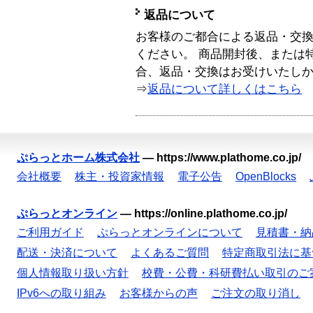
返品について
お客様のご都合による返品・交
ください。 商品開封後、または
合、返品・交換はお受けいたし
⇒
返品について詳しくはこちら
ぷらっとホーム株式会社
—
https://www.plathome.co.jp/
会社概要
株主・投資家情報
電子公告
OpenBlocks
ぷらっとオンライン
—
https://online.plathome.co.jp/
ご利用ガイド
ぷらっとオンラインについて
見積書・納
配送・決済について
よくあるご質問
特定商取引法に基
個人情報取り扱い方針
校費・公費・科研費払い取引のご
IPv6への取り組み
お客様からの声
ご注文の取り消し