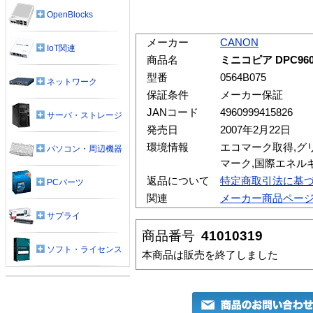
OpenBlocks
メーカー
CANON
IoT関連
商品名
ミニコピア DPC96
型番
0564B075
ネットワーク
保証条件
メーカー保証
JANコード
4960999415826
サーバ・ストレージ
発売日
2007年2月22日
環境情報
エコマーク取得,グリ
パソコン・周辺機器
マーク,国際エネル
返品について
特定商取引法に基
PCパーツ
関連
メーカー商品ペー
サプライ
商品番号
41010319
ソフト・ライセンス
本商品は販売を終了しました