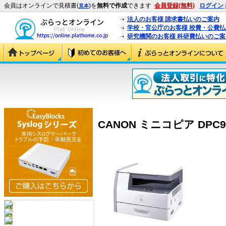
会員はオンラインで見積書(
)を
無料で作成
できます
会員登録(無料)
ログイン
見本
法人のお客様 請求書払いのご案内
学校・官公庁のお客様 校費・公費
研究機関のお客様 科研費払いのご案
CANON ミニコピア DPC960